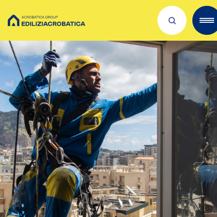
Scopri Acrobatica
Servizi per te
Lavora con noi
Dove siamo
Academies
Investors
ESG
Il nostro franchising
Qualità e sicurezza