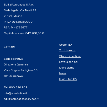
EdiliziAcrobatica S.P.A.
Sede legale: Via Turati 29
20121, Milano
P. IVA 01438360990
REA: MI-1785877
Capitale sociale: 842.288,50 €
Scopri EA
Contatti
Tutti i servizi
Storie di cantiere
Sede operativa
Lavora con noi
Direzione Generale
Dove siamo
Viale Brigate Partigiane 18
News
16129 Genova
Invia il tuo CV
Tel.
800.826.969
info@acrobatica.it
ediliziacrobaticaspa@pec.it