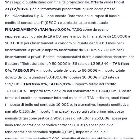
*Messaggio pubblicitario con finalità promozionale
. Offerta valida fino al
31/12/2026
. Per le informazioni precontrattuali richiedere presso
EdiliziAcrobatica S.p.A. il documento “Informazioni europee di base sul
credito ai consumatori” (SECCI) e copia del testo contrattuale.
FINANZIAMENTO a TAN fisso 0,00%
, TAEG come da esempi
rappresentativi, durata da 19 a 60 mesi e importo finanziabile da 10.000€ a
200.000€ per i finanziamenti a condomini; durata da 19 a 60 mesi per i
finanziamenti a privati e importo finanziabile da 5.000€ a 75.000€ per i
finanziamenti a privati. Esempi rappresentativi riferiti a casistiche ricorrenti per
il settore “Ristrutturazione”: 50.000€ in 36 rate da 1.395,84€ –
TAN fisso
0%, TAEG 0,53%
– importo totale del credito 50.000€ – importo totale
dovuto dal consumatore 50.406,64€; oppure 10.000€ in 20 rate da
512,50€ –
TAN fisso 0%
,
TAEG 3,97%
– importo totale del credito
10.000,00€ – importo totale dovuto dal consumatore 10.344,00€. Il costo
totale del credito comprende: interessi calcolati al TAN indicato, oneri fiscali
(imposta di bollo sul contratto 16,00€ o, in alternativa, imposta sostitutiva,
pari allo 0,25% dell’importo finanziato) addebitati sulla prima rata, costo
mensile di gestione pratica 3,90€, spesa di istruttoria 250,00€, spesa per
invio rendicontazione periodica cartacea 0,98€ (o spesa per invio
rendicontazione periodica digitale 0,00€), imposta di bollo su
rendicontazione periodica 0,00€. Modalità di rimborso obbligatoria: addebito