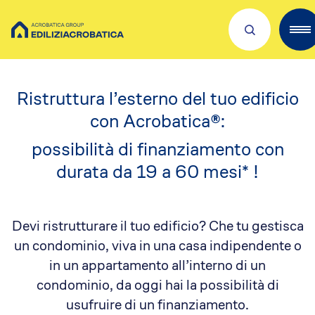
Home
/
Finanziamento al Condominio e abitazioni private
Scopri Acrobatica
Ristruttura l’esterno del tuo edificio
Servizi per te
con Acrobatica®:
possibilità di finanziamento con
Lavora con noi
durata da 19 a 60 mesi* !
Dove siamo
Academies
Devi ristrutturare il tuo edificio? Che tu gestisca
Investors
un condominio, viva in una casa indipendente o
ESG
in un appartamento all’interno di un
Il nostro franchising
condominio, da oggi hai la possibilità di
Qualità e sicurezza
usufruire di un finanziamento.