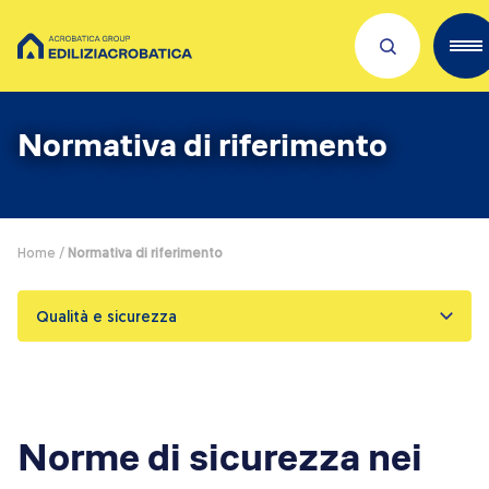
Scopri Acrobatica
Normativa di riferimento
Servizi per te
Lavora con noi
Home
/
Normativa di riferimento
Dove siamo
Qualità e sicurezza
Academies
Investors
ESG
Il nostro franchising
Norme di sicurezza nei
Qualità e sicurezza