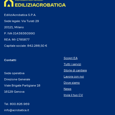
EdiliziAcrobatica S.P.A.
Sede legale: Via Turati 29
20121, Milano
P. IVA 01438360990
REA: MI-1785877
Capitale sociale: 842.288,50 €
Scopri EA
Contatti
Tutti i servizi
Storie di cantiere
Sede operativa
Lavora con noi
Direzione Generale
Dove siamo
Viale Brigate Partigiane 18
News
16129 Genova
Invia il tuo CV
Tel.
800.826.969
info@acrobatica.it