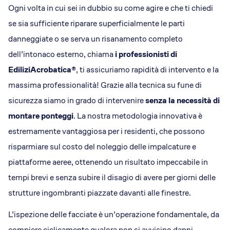
Dicono di Acrobatica
Ogni volta in cui sei in dubbio su come agire e che ti chiedi
Approfondimenti
se sia sufficiente riparare superficialmente le parti
News
danneggiate o se serva un risanamento completo
dell’intonaco esterno, chiama
i professionisti di
EdiliziAcrobatica
®, ti assicuriamo rapidità di intervento e la
massima professionalità! Grazie alla tecnica su fune di
sicurezza siamo in grado di intervenire
senza la necessità di
montare ponteggi
. La nostra metodologia innovativa è
estremamente vantaggiosa per i residenti, che possono
risparmiare sul costo del noleggio delle impalcature e
piattaforme aeree, ottenendo un risultato impeccabile in
tempi brevi e senza subire il disagio di avere per giorni delle
strutture ingombranti piazzate davanti alle finestre.
L’ispezione delle facciate è un’operazione fondamentale, da
compiere ciclicamente qualora non si avvisino danni