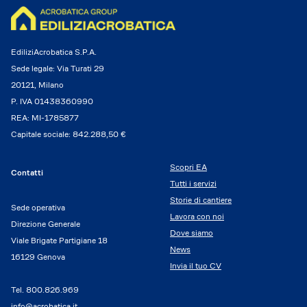
EdiliziAcrobatica S.P.A.
Sede legale: Via Turati 29
20121, Milano
P. IVA 01438360990
REA: MI-1785877
Capitale sociale: 842.288,50 €
Scopri EA
Contatti
Tutti i servizi
Storie di cantiere
Sede operativa
Lavora con noi
Direzione Generale
Dove siamo
Viale Brigate Partigiane 18
News
16129 Genova
Invia il tuo CV
Tel.
800.826.969
info@acrobatica.it