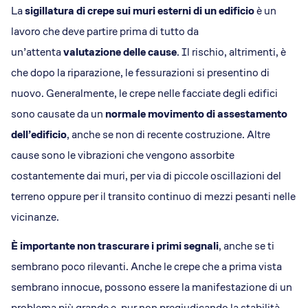
Dicono di Acrobatica
La
sigillatura di crepe sui muri esterni di un edificio
è un
Approfondimenti
lavoro che deve partire prima di tutto da
News
un’attenta
valutazione delle cause
. Il rischio, altrimenti, è
che dopo la riparazione, le fessurazioni si presentino di
nuovo. Generalmente, le crepe nelle facciate degli edifici
sono causate da un
normale movimento di assestamento
dell’edificio
, anche se non di recente costruzione. Altre
cause sono le vibrazioni che vengono assorbite
costantemente dai muri, per via di piccole oscillazioni del
terreno oppure per il transito continuo di mezzi pesanti nelle
vicinanze.
È importante non trascurare i primi segnali
, anche se ti
sembrano poco rilevanti. Anche le crepe che a prima vista
sembrano innocue, possono essere la manifestazione di un
problema più grande e, pur non pregiudicando la stabilità