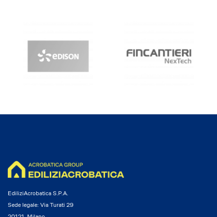
Dicono di Acrobatica
Approfondimenti
News
EdiliziAcrobatica S.P.A.
Sede legale: Via Turati 29
20121, Milano