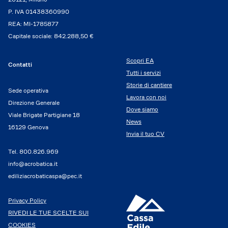
P. IVA 01438360990
REA: MI-1785877
Capitale sociale: 842.288,50 €
Scopri EA
Contatti
Tutti i servizi
Storie di cantiere
Sede operativa
Lavora con noi
Direzione Generale
Dove siamo
Viale Brigate Partigiane 18
News
16129 Genova
Invia il tuo CV
Tel.
800.826.969
info@acrobatica.it
ediliziacrobaticaspa@pec.it
Privacy Policy
RIVEDI LE TUE SCELTE SUI
COOKIES