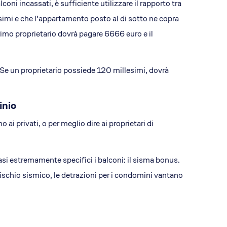
oni incassati, è sufficiente utilizzare il rapporto tra
simi e che l’appartamento posto al di sotto ne copra
rimo proprietario dovrà pagare 6666 euro e il
e. Se un proprietario possiede 120 millesimi, dovrà
inio
ai privati, o per meglio dire ai proprietari di
asi estremamente specifici i balconi: il sisma bonus.
rischio sismico, le detrazioni per i condomini vantano