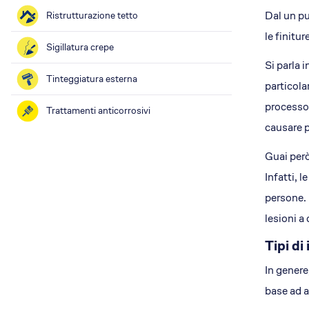
Dal un pu
Ristrutturazione tetto
le finitur
Sigillatura crepe
Si parla 
Tinteggiatura esterna
particola
processo 
Trattamenti anticorrosivi
causare p
Guai però
Infatti, 
persone. 
lesioni a
Tipi di
In genere
base ad a