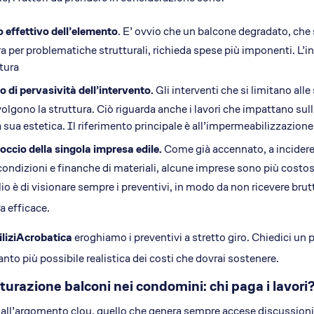
 effettivo dell’elemento
. E’ ovvio che un balcone degradato, che si
ra per problematiche strutturali, richieda spese più imponenti. L
tura
 di pervasività dell’intervento.
Gli interventi che si limitano alle
olgono la struttura. Ciò riguarda anche i lavori che impattano sulla
a sua estetica. Il riferimento principale è all’impermeabilizzazione
ccio della singola impresa edile.
Come già accennato, a incidere è
 condizioni e finanche di materiali, alcune imprese sono più costose
lio è di visionare sempre i preventivi, in modo da non ricevere brut
a efficace.
iliziAcrobatica
eroghiamo i preventivi a stretto giro. Chiedici un 
nto più possibile realistica dei costi che dovrai sostenere.
turazione balconi nei condomini: chi paga i lavori
all’argomento clou, quello che genera sempre accese discussioni