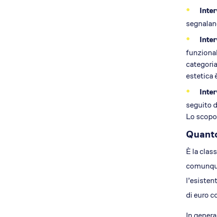
Inter
segnalano
Inter
funzional
categoria
estetica 
Inter
seguito d
Lo scopo 
Quanto
È la clas
comunque.
l’esisten
di euro c
In genera