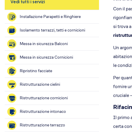
Vedi tutti i servizi
Efficientamento energetico
Con il pa
Fotovoltaico
Installazione Parapetti e Ringhiere
rigonfiam
Restauri
si trova 
Isolamento terrazzi, tetti e cornicioni
Condominio che respira
ristruttu
Lavora con noi
Messa in sicurezza Balconi
Posizioni aperte
Un argom
Perchè EA
abitazion
Messa in sicurezza Cornicioni
Cosa ti offriamo
le condiz
Ripristino facciate
Il Team
Per quant
Dove siamo
Ristrutturazione cielini
fornire u
cruciale 
Ristrutturazione cornicioni
Rifaci
Ristrutturazione intonaco
Il primo 
Ristrutturazione terrazzo
certa con