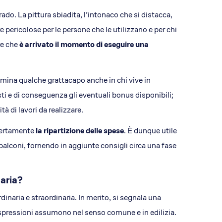
ado. La pittura sbiadita, l’intonaco che si distacca,
pericolose per le persone che le utilizzano e per chi
i EA
re che
è arrivato il momento di eseguire una
EdiliziAcrobatica S.P.A.
ising
Sede legale: Via Turati 29
20121, Milano
ina qualche grattacapo anche in chi vive in
P. IVA 01438360990
REA: MI-1785877
ti e di conseguenza gli eventuali bonus disponibili;
Capitale sociale: 803.250 €
à di lavori da realizzare.
 certamente
la ripartizione delle spese
. È dunque utile
balconi, fornendo in aggiunte consigli circa una fase
aria?
inaria e straordinaria. In merito, si segnala una
espressioni assumono nel senso comune e in edilizia.