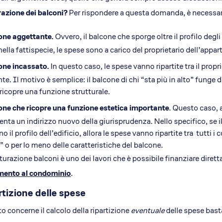
razione dei balconi?
Per rispondere a questa domanda, è necessario
one aggettante.
Ovvero, il balcone che sporge oltre il profilo deg
ella fattispecie, le spese sono a carico del proprietario dell’appa
one incassato.
In questo caso, le spese vanno ripartite tra il propr
te. Il motivo è semplice: il balcone di chi “sta più in alto” funge
icopre una funzione strutturale.
one che ricopre una funzione estetica importante
. Questo caso, a
enta un indirizzo nuovo della giurisprudenza. Nello specifico, se il
o il profilo dell’edificio, allora le spese vanno ripartite tra tutti 
” o per lo meno delle caratteristiche del balcone.
tturazione balconi è uno dei lavori che è possibile finanziare dirett
mento al condominio
.
rtizione delle spese
o concerne il calcolo della ripartizione
eventuale
delle spese basta