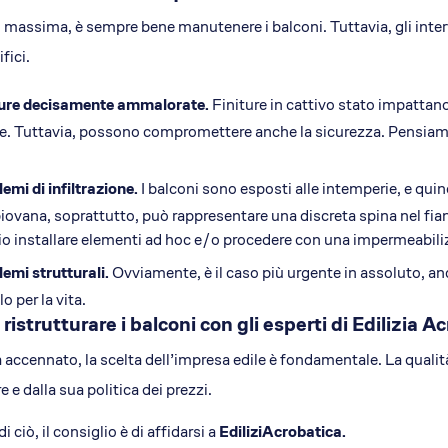
di massima, è sempre bene manutenere i balconi. Tuttavia, gli inte
fici.
ture decisamente ammalorate.
Finiture in cattivo stato impattano
e. Tuttavia, possono compromettere anche la sicurezza. Pensiamo
emi di infiltrazione.
I balconi sono esposti alle intemperie, e quind
iovana, soprattutto, può rappresentare una discreta spina nel fianc
o installare elementi ad hoc e/o procedere con una impermeabili
emi strutturali.
Ovviamente, è il caso più urgente in assoluto, a
o per la vita.
ristrutturare i balconi con gli esperti di Edilizia A
accennato, la scelta dell’impresa edile è fondamentale. La qualità
e e dalla sua politica dei prezzi.
di ciò, il consiglio è di affidarsi a
EdiliziAcrobatica.