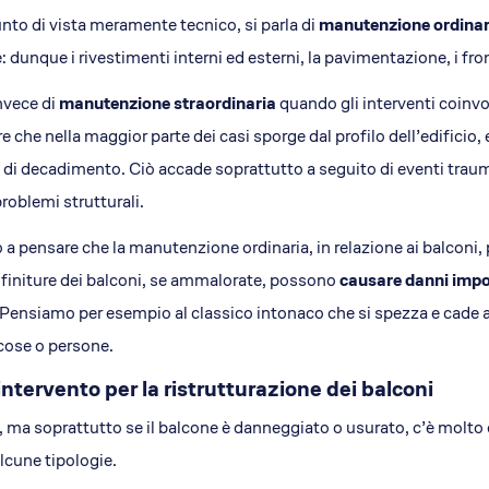
nto di vista meramente tecnico, si parla di
manutenzione ordinar
e: dunque i rivestimenti interni ed esterni, la pavimentazione, i fron
invece di
manutenzione straordinaria
quando gli interventi coinvo
re che nella maggior parte dei casi sporge dal profilo dell’edificio,
di decadimento. Ciò accade soprattutto a seguito di eventi traum
roblemi strutturali.
 a pensare che la manutenzione ordinaria, in relazione ai balconi,
le finiture dei balconi, se ammalorate, possono
causare danni impo
Pensiamo per esempio al classico intonaco che si spezza e cade a t
 cose o persone.
 intervento per la ristrutturazione dei balconi
, ma soprattutto se il balcone è danneggiato o usurato, c’è molto d
lcune tipologie.