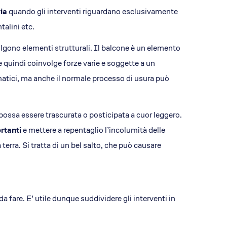
ia
quando gli interventi riguardano esclusivamente
talini etc.
lgono elementi strutturali. Il balcone è un elemento
 e quindi coinvolge forze varie e soggette a un
atici, ma anche il normale processo di usura può
 possa essere trascurata o posticipata a cuor leggero.
rtanti
e mettere a repentaglio l’incolumità delle
erra. Si tratta di un bel salto, che può causare
a fare. E’ utile dunque suddividere gli interventi in