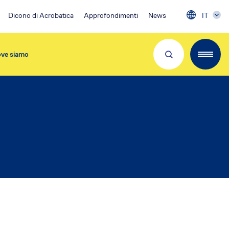
Dicono di Acrobatica
Approfondimenti
News
IT
ve siamo
Partner e Clienti
Download App
Visita 👉
EA Condominio