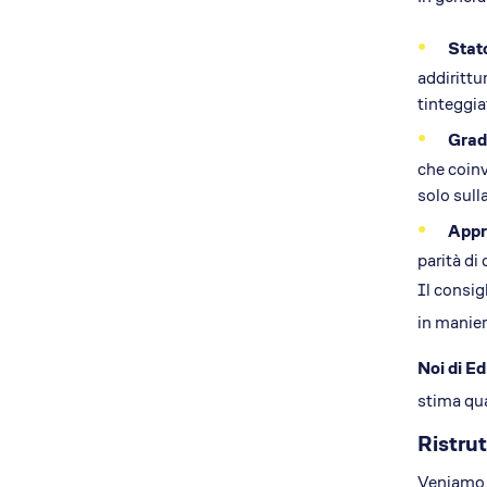
Stato
addirittu
tinteggia
Grado
che coinv
solo sull
Appro
parità di
Il consig
in manier
Noi di Ed
stima qua
Ristrut
Veniamo 