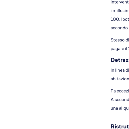
intervent
i millesi
100. Ipot
secondo 
Stesso di
pagare il
Detrazi
In linea 
abitazion
Fa eccezi
A seconda
una aliq
Ristru