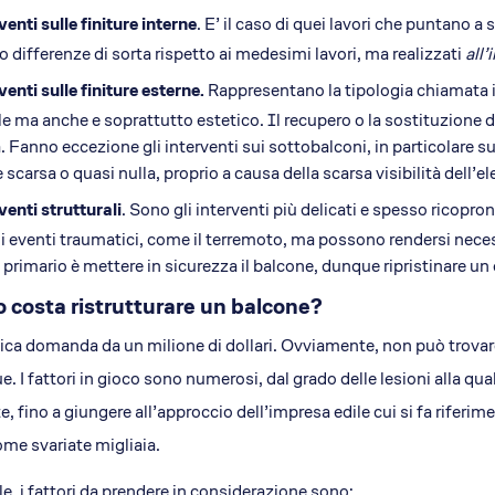
venti sulle finiture interne
. E’ il caso di quei lavori che puntano a
 differenze di sorta rispetto ai medesimi lavori, ma realizzati
all’
venti sulle finiture esterne.
Rappresentano la tipologia chiamata in
e ma anche e soprattutto estetico. Il recupero o la sostituzione d
. Fanno eccezione gli interventi sui sottobalconi, in particolare sul
è scarsa o quasi nulla, proprio a causa della scarsa visibilità dell’
venti strutturali
. Sono gli interventi più delicati e spesso ricopr
i eventi traumatici, come il terremoto, ma possono rendersi nece
primario è mettere in sicurezza il balcone, dunque ripristinare un eq
 costa ristrutturare un balcone?
sica domanda da un milione di dollari. Ovviamente, non può trovar
 I fattori in gioco sono numerosi, dal grado delle lesioni alla qua
te, fino a giungere all’approccio dell’impresa edile cui si fa rifer
ome svariate migliaia.
le, i fattori da prendere in considerazione sono: