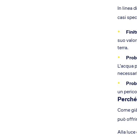
In linea 
casi speci
Fini
suo valor
terra.
Probl
L’acqua p
necessari
Probl
un pericol
Perché 
Come già 
può offrir
Alla luce 