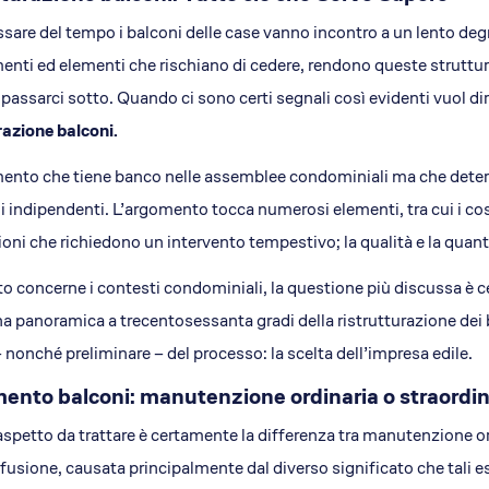
Il concept
ssare del tempo i balconi delle case vanno incontro a un lento degr
Le storie di successo
enti ed elementi che rischiano di cedere, rendono queste strutture 
Il pacchetto Franchising d
a passarci sotto. Quando ci sono certi segnali così evidenti vuol di
Apri una sede EA in Franch
razione balconi.
Qualità e sicurezza
Certificazioni
ento che tiene banco nelle assemblee condominiali ma che determ
Normativa di riferimento
i indipendenti. L’argomento tocca numerosi elementi, tra cui i cos
Dicono di EA
ioni che richiedono un intervento tempestivo; la qualità e la quantit
News
o concerne i contesti condominiali, la questione più discussa è
Rassegna Stampa
na panoramica a trecentosessanta gradi della ristrutturazione dei 
Comunicati Stampa
– nonché preliminare – del processo: la scelta dell’impresa edile.
Foto e Video
mento balconi: manutenzione ordinaria o straordin
aspetto da trattare è certamente la differenza tra manutenzione ord
fusione, causata principalmente dal diverso significato che tali 