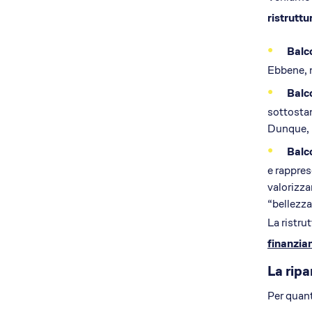
ristruttu
Balc
Ebbene, n
Balc
sottostan
Dunque, r
Balc
e rappres
valorizzan
“bellezza
La ristru
finanzia
La ripa
Per quant