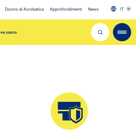
Dicono di Acrobatica
Approfondimenti
News
IT
ve siamo
Partner e Clienti
Download App
Visita 👉
EA Condominio