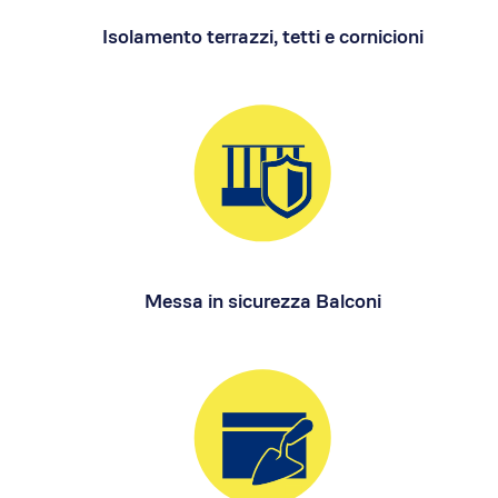
Il concept
Isolamento terrazzi, tetti e cornicioni
Le storie di successo
Il pacchetto Franchising d
Apri una sede EA in Franch
Qualità e sicurezza
Certificazioni
Normativa di riferimento
Dicono di EA
News
Messa in sicurezza Balconi
Rassegna Stampa
Comunicati Stampa
Foto e Video