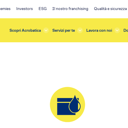
emies
Investors
ESG
Il nostro franchising
Qualità e sicurezza
Scopri Acrobatica
Servizi per te
Lavora con noi
Do
rda
Investors
azioni e Manutenzioni
ESG
one
Ambiente
terna
Impegno sociale
sicurezza
Governance
e Verifiche
Policy
s
Franchising EA
ficazione
Il progetto