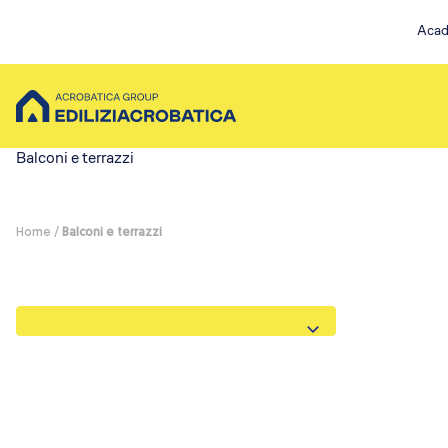
Acad
Balconi e terrazzi
Home
/
Balconi e terrazzi
Scopri Acrobatica
Servizi su co
Chi siamo
Ristruttur
La nostra storia
Installazi
I nostri valori
Pulizia Es
Servizi per te
Messa in 
Possibilità di finanziamento
Ispezioni 
Lavori su fune
Servizi EA Plu
Pulizia e sanificazioni
Pulizia e Sani