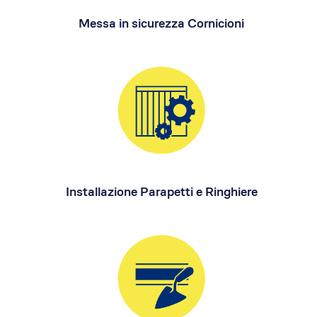
Messa in sicurezza Cornicioni
i EA
EdiliziAcrobatica S.P.A.
ising
Sede legale: Via Turati 29
20121, Milano
P. IVA 01438360990
REA: MI-1785877
Capitale sociale: 803.250 €
Installazione Parapetti e Ringhiere