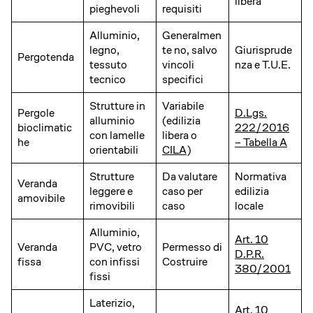
libera
pieghevoli
requisiti
Alluminio,
Generalmen
legno,
te no, salvo
Giurisprude
Pergotenda
tessuto
vincoli
nza e T.U.E.
tecnico
specifici
Strutture in
Variabile
Pergole
D.Lgs.
alluminio
(edilizia
bioclimatic
222/2016
con lamelle
libera o
he
– Tabella A
orientabili
CILA
)
Strutture
Da valutare
Normativa
Veranda
leggere e
caso per
edilizia
amovibile
rimovibili
caso
locale
Alluminio,
Art. 10
Veranda
PVC, vetro
Permesso di
D.P.R.
fissa
con infissi
Costruire
380/2001
fissi
Laterizio,
Art. 10