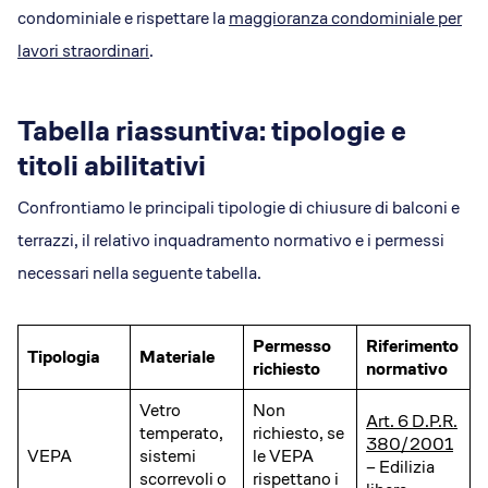
condominiale e rispettare la
maggioranza condominiale per
lavori straordinari
.
Tabella riassuntiva: tipologie e
titoli abilitativi
Confrontiamo le principali tipologie di chiusure di balconi e
terrazzi, il relativo inquadramento normativo e i permessi
necessari nella seguente tabella.
Permesso
Riferimento
Tipologia
Materiale
richiesto
normativo
Vetro
Non
Art. 6 D.P.R.
temperato,
richiesto, se
380/2001
VEPA
sistemi
le VEPA
– Edilizia
scorrevoli o
rispettano i