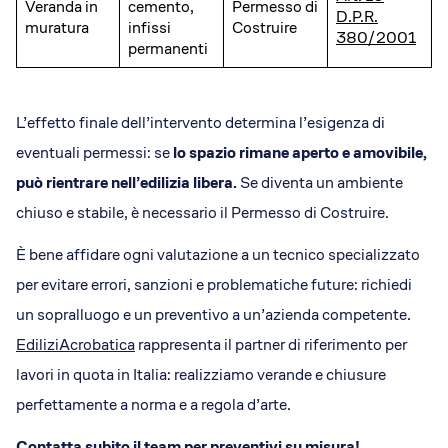
Veranda in
cemento,
Permesso di
D.P.R.
muratura
infissi
Costruire
380/2001
permanenti
L’effetto finale dell’intervento determina l’esigenza di
eventuali permessi: se
lo spazio rimane aperto e amovibile,
può rientrare nell’edilizia libera.
Se diventa un ambiente
chiuso e stabile, è necessario il Permesso di Costruire.
È bene affidare ogni valutazione a un tecnico specializzato
per evitare errori, sanzioni e problematiche future: richiedi
un sopralluogo e un preventivo a un’azienda competente.
EdiliziAcrobatica
rappresenta il partner di riferimento per
lavori in quota in Italia: realizziamo verande e chiusure
perfettamente a norma e a regola d’arte.
Contatta subito il team per preventivi su misura!