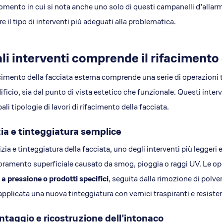
mento in cui si nota anche uno solo di questi campanelli d’allar
ire il tipo di interventi più adeguati alla problematica.
li interventi comprende il rifacimento 
acimento della facciata esterna comprende una serie di operazioni t
dificio, sia dal punto di vista estetico che funzionale. Questi inte
pali tipologie di lavori di rifacimento della facciata.
zia e tinteggiatura semplice
izia e tinteggiatura della facciata, uno degli interventi più legger
oramento superficiale causato da smog, pioggia o raggi UV. Le op
a pressione o prodotti specifici
, seguita dalla rimozione di polve
applicata una nuova tinteggiatura con vernici traspiranti e resisten
taggio e ricostruzione dell’intonaco