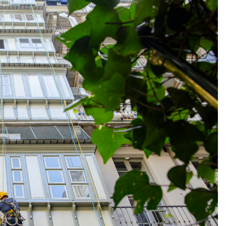
i EA
ising
EdiliziAcrobatica S.P.A.
Sede legale: Via Turati 29
20121, Milano
P. IVA 01438360990
REA: MI-1785877
Capitale sociale: 803.250 €