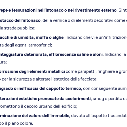
epe e fessurazioni nell’intonaco o nel rivestimento esterno
. Sin
stacco dell’intonaco
, della vernice o di elementi decorativi com
la strada pubblica;
cchie di umidità, muffa o alghe
. Indicano che vi è un’infiltrazi
ta dagli agenti atmosferici;
nteggiatura deteriorata, efflorescenze saline e aloni
. Indicano la
ura;
rrosione degli elementi metallici
come parapetti, ringhiere e gron
o per la sicurezza e alterare l’estetica della facciata;
grado o inefficacia del cappotto termico
, con conseguente aume
terazioni estetiche provocate da scolorimenti
, smog o perdita d
mettono il decoro urbano dell’edificio;
minuzione del valore dell’immobile
, dovuta all’aspetto trasanda
do il piano colore.