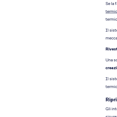
Se la 
termic
termic
Il sis
meccan
Rivest
Una so
creazi
Il sis
termic
Ripr
Gli in
sicure