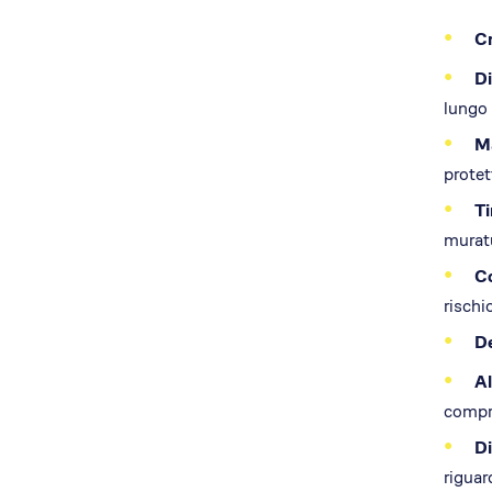
Cr
Di
lungo 
Ma
protet
Ti
murat
Co
rischi
De
Al
compro
Di
riguar