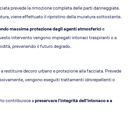
cciata prevede la rimozione completa delle parti danneggiate.
tura, viene effettuato il ripristino della muratura sottostante.
tendo massima protezione dagli agenti atmosferici
e
questo intervento vengono impiegati intonaci traspiranti o a
midità, prevenendo il futuro degrado.
 a restituire decoro urbano e protezione alla facciata. Prevede
essivamente, vengono eseguiti trattamenti idrorepellenti o
nto contribuisce a
preservare l’integrità dell’intonaco e a