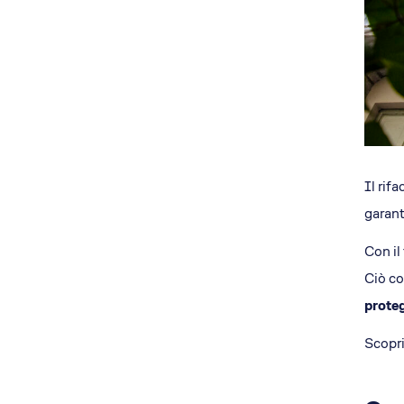
Il rif
garant
Con il
Ciò co
proteg
Scopri