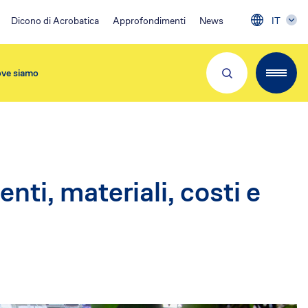
Dicono di Acrobatica
Approfondimenti
News
IT
ve siamo
Partner e Clienti
nti, materiali, costi e
Download App
Visita 👉
EA Condominio