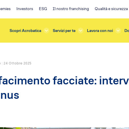
emies
Investors
ESG
Il nostro franchising
Qualità e sicurezza
Scopri Acrobatica
Servizi per te
Lavora con noi
Do
e
24 Ottobre 2025
rda
Investors
facimento facciate: interve
azioni e Manutenzioni
ESG
one
Ambiente
onus
terna
Impegno sociale
sicurezza
Governance
e Verifiche
Policy
s
Franchising EA
ficazione
Il progetto