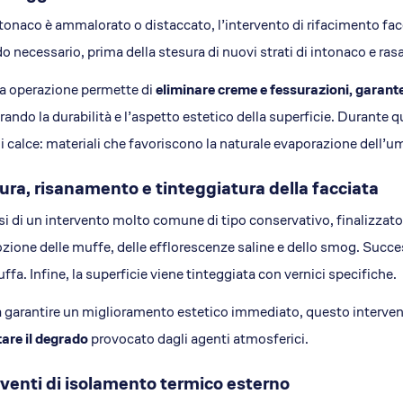
ntonaco è ammalorato o distaccato, l’intervento di rifacimento fa
 necessario, prima della stesura di nuovi strati di intonaco e rasa
a operazione permette di
eliminare creme e fessurazioni, garan
rando la durabilità e l’aspetto estetico della superficie. Durante 
i calce: materiali che favoriscono la naturale evaporazione dell’u
tura, risanamento e tinteggiatura della facciata
si di un intervento molto comune di tipo conservativo, finalizzato
ozione delle muffe, delle efflorescenze saline e dello smog. Succ
ffa. Infine, la superficie viene tinteggiata con vernici specifiche.
a garantire un miglioramento estetico immediato, questo interve
tare il degrado
provocato dagli agenti atmosferici.
rventi di isolamento termico esterno