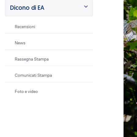
Efficientamento energetico
Dicono di EA
Fotovoltaico
Restauri
Recensioni
Condominio che respira
Lavora con noi
News
Posizioni aperte
Perchè EA
Rassegna Stampa
Cosa ti offriamo
Il Team
Comunicati Stampa
Dove siamo
Foto e video