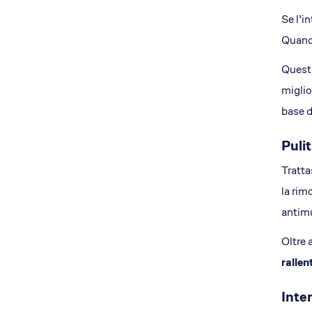
Se l’i
Quando
Quest
miglio
base d
Puli
Tratta
la rim
antimu
Oltre 
rallen
Inte