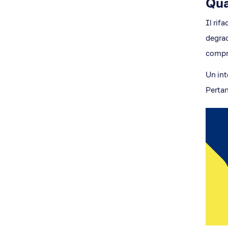
Qua
Il rif
degrad
compro
Un int
Pertan