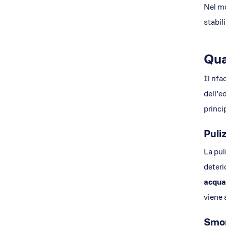
Nel mo
stabil
Qua
Il rif
dell’e
princi
Puli
La pul
deteri
acqua 
viene 
Smon