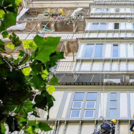
Il concept
Le storie di successo
Il pacchetto Franchising d
Apri una sede EA in Franch
Qualità e sicurezza
Certificazioni
Normativa di riferimento
Dicono di EA
News
Rassegna Stampa
Comunicati Stampa
Foto e Video