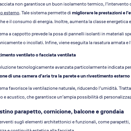
facciata non garantisce un buon isolamento termico, l’intervento d
o esterno
. Tale sistema permette di
migliorare le prestazioni e l’
he e il consumo di energia. Inoltre, aumenta la classe energetica 
tema a cappotto prevede la posa di pannelli isolanti in materiali sp
icamente o incollati. Infine, viene eseguita la rasatura armata e l’
imento ventilato o facciata ventilata
luzione tecnologicamente avanzata particolarmente indicata per ed
one di una camera d’aria tra la parete e un rivestimento esterno
tema favorisce la ventilazione naturale, riducendo l’umidità. Tratt
o e acustico, che garantisce un’ampia possibilità di personalizza
istino parapetto, cornicione, balcone e grondaia
terventi sugli elementi architettonici e funzionali, come parapetti,
zza e continuità estetica alla facciata.