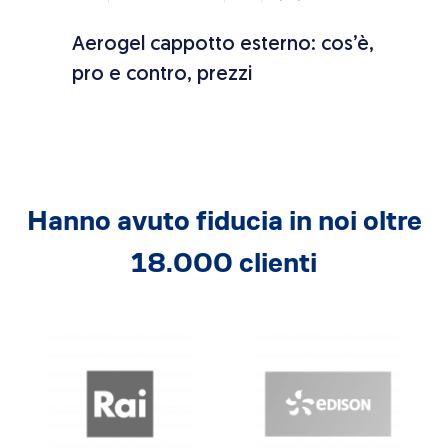
ono,
Aerogel cappotto esterno: cos’è,
Meto
pro e contro, prezzi
picci
Hanno avuto fiducia in noi oltre
18.000 clienti