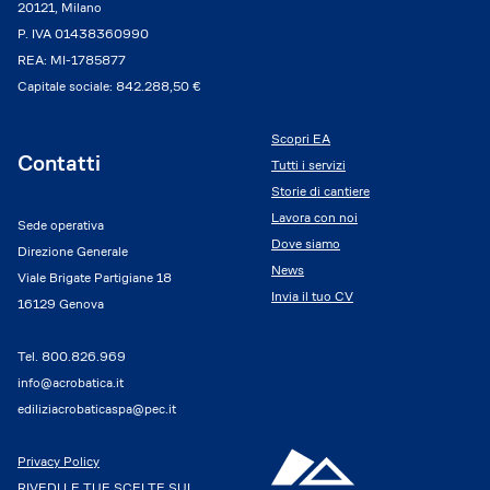
20121, Milano
P. IVA 01438360990
REA: MI-1785877
Capitale sociale: 842.288,50 €
Scopri EA
Contatti
Tutti i servizi
Storie di cantiere
Lavora con noi
Sede operativa
Dove siamo
Direzione Generale
News
Viale Brigate Partigiane 18
Invia il tuo CV
16129 Genova
Tel.
800.826.969
info@acrobatica.it
ediliziacrobaticaspa@pec.it
Privacy Policy
RIVEDI LE TUE SCELTE SUI