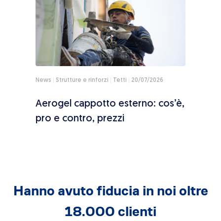
Approfondimenti
20/07/2026
Appro
os’è,
Metodo serio per allontanare i
Terr
piccioni: i sistemi definitivi
come
Hanno avuto fiducia in noi oltre
18.000 clienti