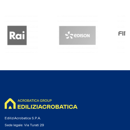
EdiliziAcrobatica S.P.A.
Sede legale: Via Turati 29