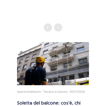
Approfondimenti
Terrazzi e balconi
30/07/2026
Appro
ole,
Soletta del balcone: cos'è, chi
Fron