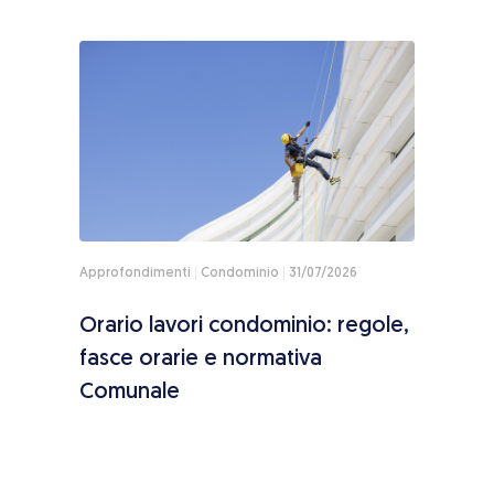
Approfondimenti
Condominio
31/07/2026
Appro
toria
Orario lavori condominio: regole,
Sole
ne
fasce orarie e normativa
paga
Comunale