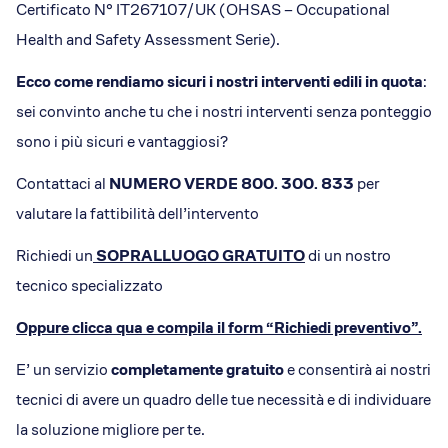
Certificato N° IT267107/UK (OHSAS – Occupational
Health and Safety Assessment Serie).
Ecco come rendiamo sicuri i nostri interventi edili in quota
:
sei convinto anche tu che i nostri interventi senza ponteggio
sono i più sicuri e vantaggiosi?
Contattaci al
NUMERO VERDE 800. 300. 833
per
valutare la fattibilità dell’intervento
Richiedi un
SOPRALLUOGO GRATUITO
di un nostro
tecnico specializzato
Oppure clicca qua e compila il form
“Richiedi preventivo”
.
E’ un servizio
completamente gratuito
e consentirà ai nostri
tecnici di avere un quadro delle tue necessità e di individuare
la soluzione migliore per te.