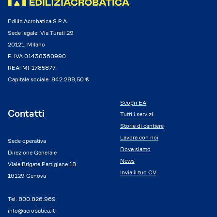
EdiliziAcrobatica S.P.A.
Sede legale: Via Turati 29
20121, Milano
P. IVA 01438360990
REA: MI-1785877
Capitale sociale: 842.288,50 €
Scopri EA
Contatti
Tutti i servizi
Storie di cantiere
Lavora con noi
Sede operativa
Dove siamo
Direzione Generale
News
Viale Brigate Partigiane 18
Invia il tuo CV
16129 Genova
Tel.
800.826.969
info@acrobatica.it