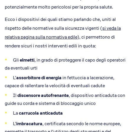
potenzialmente molto pericolosi per la propria salute.
Ecco i dispositivi dei quali stiamo parlando che, uniti al
rispetto delle normative sulla sicurezza vigenti (
si veda la
relativa pagina sulla normativa edile
), ci permettono di
rendere sicuri i nostri interventi edili in quota:
Gli
elmetti
, in grado di proteggere il capo degli operatori
da eventuali urti
L’
assorbitore di energia
in fettuccia a lacerazione,
capace di rallentare la velocità di eventuali cadute
Il
discensore autofrenante
, dispositivo anticaduta con
guide su corda e sistema di bloccaggio unico
La
carrucola anticaduta
L’
imbracatura
, certificata secondo le norme europee,
permette il trasporto e l’utilizzo degli strumenti e del