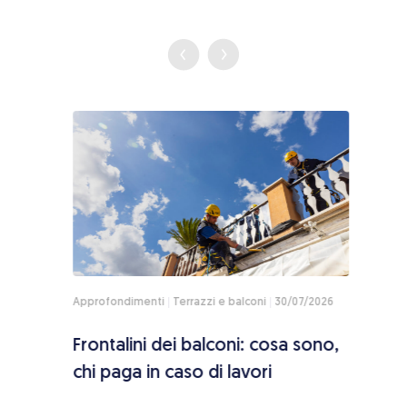
2026
Approfondimenti
Terrazzi e balconi
30/07/2026
News
i
Frontalini dei balconi: cosa sono,
Aero
ento
chi paga in caso di lavori
pro 