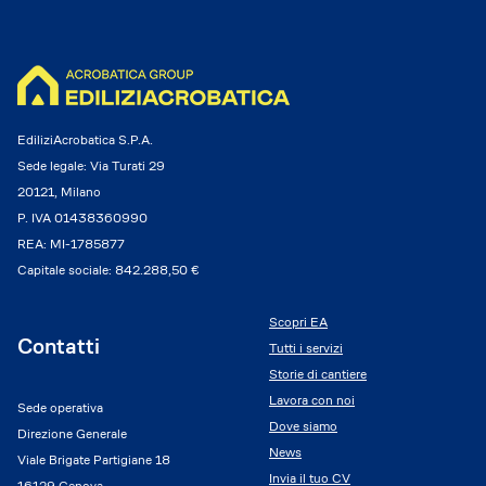
EdiliziAcrobatica S.P.A.
Sede legale: Via Turati 29
20121, Milano
P. IVA 01438360990
REA: MI-1785877
Capitale sociale: 842.288,50 €
Scopri EA
Contatti
Tutti i servizi
Storie di cantiere
Lavora con noi
Sede operativa
Dove siamo
Direzione Generale
News
Viale Brigate Partigiane 18
Invia il tuo CV
16129 Genova