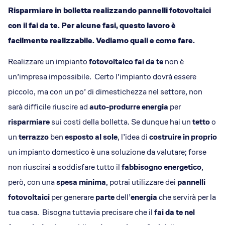
Dicono di Acrobatica
Risparmiare in bolletta realizzando pannelli fotovoltaici
Approfondimenti
con il fai da te. Per alcune fasi, questo lavoro è
News
facilmente realizzabile. Vediamo quali e come fare.
Realizzare un impianto
fotovoltaico fai da te
non è
un’impresa impossibile. Certo l’impianto dovrà essere
piccolo, ma con un po’ di dimestichezza nel settore, non
sarà difficile riuscire ad
auto-produrre energia
per
risparmiare
sui costi della bolletta. Se dunque hai un
tetto
o
un
terrazzo
ben
esposto al sole
, l’idea di
costruire in proprio
un impianto domestico è una soluzione da valutare; forse
non riuscirai a soddisfare tutto il
fabbisogno energetico
,
però, con una
spesa minima
, potrai utilizzare dei
pannelli
fotovoltaici
per generare
parte
dell’
energia
che servirà per la
tua casa. Bisogna tuttavia precisare che il
fai da te nel