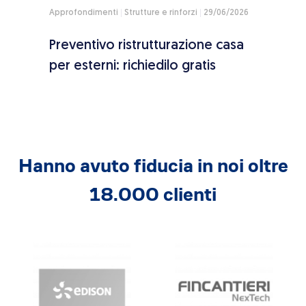
2026
Approfondimenti
Strutture e rinforzi
29/06/2026
Appro
29/06/
è,
Preventivo ristrutturazione casa
Sism
per esterni: richiedilo gratis
detr
Hanno avuto fiducia in noi oltre
18.000 clienti