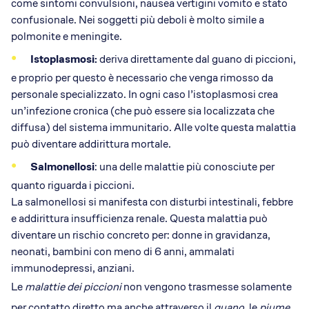
come sintomi convulsioni, nausea vertigini vomito e stato
confusionale. Nei soggetti più deboli è molto simile a
polmonite e meningite.
Istoplasmosi:
deriva direttamente dal guano di piccioni,
e proprio per questo è necessario che venga rimosso da
personale specializzato. In ogni caso l’istoplasmosi crea
un’infezione cronica (che può essere sia localizzata che
diffusa) del sistema immunitario. Alle volte questa malattia
può diventare addirittura mortale.
Salmonellosi
: una delle malattie più conosciute per
quanto riguarda i piccioni.
La salmonellosi si manifesta con disturbi intestinali, febbre
e addirittura insufficienza renale. Questa malattia può
diventare un rischio concreto per: donne in gravidanza,
neonati, bambini con meno di 6 anni, ammalati
immunodepressi, anziani.
Le
malattie dei piccioni
non vengono trasmesse solamente
per contatto diretto ma anche attraverso il
guano
, le
piume
,