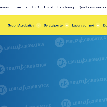
emies
Investors
ESG
Il nostro franchising
Qualità e sicurezza
Scopri Acrobatica
Servizi per te
Lavora con noi
Do
rda
Investors
azioni e Manutenzioni
ESG
one
Ambiente
terna
Impegno sociale
sicurezza
Governance
e Verifiche
Policy
s
Franchising EA
ficazione
Il progetto