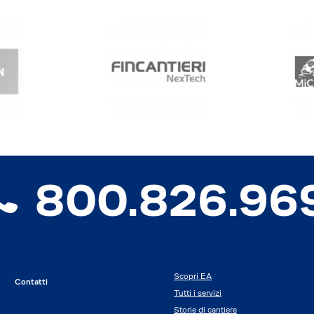
800.826.96
Scopri EA
Contatti
Tutti i servizi
Storie di cantiere