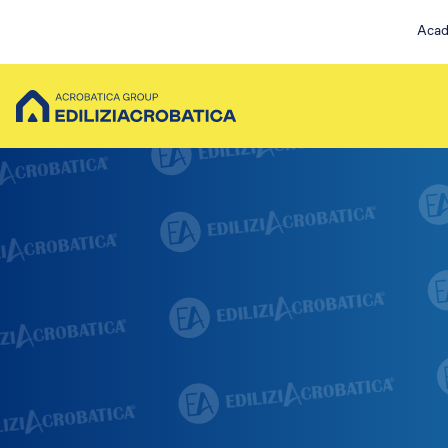
Acad
Scopri Acrobatica
Servizi su co
Chi siamo
Ristruttur
La nostra storia
Installazi
I nostri valori
Pulizia Es
Servizi per te
Messa in 
Possibilità di finanziamento
Ispezioni 
Lavori su fune
Servizi EA Plu
Pulizia e sanificazioni
Pulizia e Sani