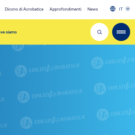
Dicono di Acrobatica
Approfondimenti
News
IT
ve siamo
Partner e Clienti
Download App
Visita 👉
EA Condominio