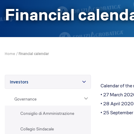
Efficientamento energetico
Financial calend
Fotovoltaico
Restauri
Condominio che respira
Lavora con noi
Posizioni aperte
Home
/
Financial calendar
Perchè EA
Cosa ti offriamo
Il Team
Dove siamo
Investors
Calendar of the 
• 27 March 2020
Governance
• 28 April 2020
• 25 September 
Consiglio di Amministrazione
Collegio Sindacale