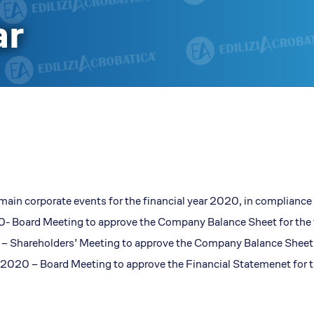
Il concept
ar
Le storie di successo
Il pacchetto Franchising d
Apri una sede EA in Franch
Qualità e sicurezza
Certificazioni
Normativa di riferimento
Dicono di EA
News
Rassegna Stampa
main corporate events for the financial year 2020, in compliance w
Comunicati Stampa
- Board Meeting to approve the Company Balance Sheet for the 
Foto e Video
 – Shareholders’ Meeting to approve the Company Balance Sheet 
2020 – Board Meeting to approve the Financial Statemenet for 