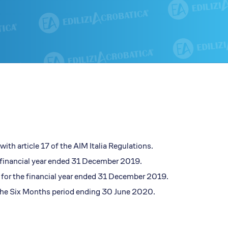
i EA
EdiliziAcrobatica S.P.A.
ising
Sede legale: Via Turati 29
20121, Milano
P. IVA 01438360990
REA: MI-1785877
Capitale sociale: 803.250 €
ith article 17 of the AIM Italia Regulations.
financial year ended 31 December 2019.
for the financial year ended 31 December 2019.
the Six Months period ending 30 June 2020.