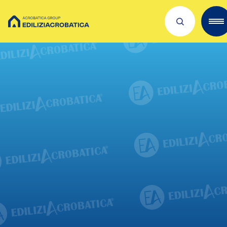
Scopri Acrobatica
Servizi per te
Lavora con noi
Dove siamo
Academies
Investors
ESG
Il nostro franchising
Qualità e sicurezza