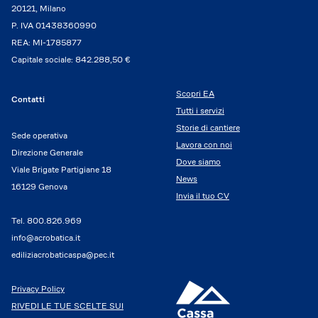
20121, Milano
P. IVA 01438360990
REA: MI-1785877
Capitale sociale: 842.288,50 €
Scopri EA
Contatti
Tutti i servizi
Storie di cantiere
Sede operativa
Lavora con noi
Direzione Generale
Dove siamo
Viale Brigate Partigiane 18
News
16129 Genova
Invia il tuo CV
Tel.
800.826.969
info@acrobatica.it
ediliziacrobaticaspa@pec.it
Privacy Policy
RIVEDI LE TUE SCELTE SUI