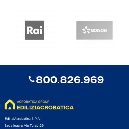
800.826.969
EdiliziAcrobatica S.P.A.
Sede legale: Via Turati 29