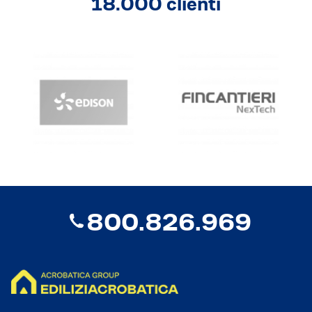
18.000 clienti
800.826.969