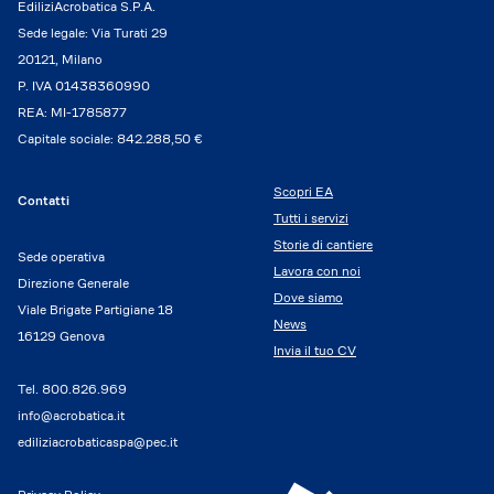
EdiliziAcrobatica S.P.A.
Sede legale: Via Turati 29
20121, Milano
P. IVA 01438360990
REA: MI-1785877
Capitale sociale: 842.288,50 €
Scopri EA
Contatti
Tutti i servizi
Storie di cantiere
Sede operativa
Lavora con noi
Direzione Generale
Dove siamo
Viale Brigate Partigiane 18
News
16129 Genova
Invia il tuo CV
Tel.
800.826.969
info@acrobatica.it
ediliziacrobaticaspa@pec.it