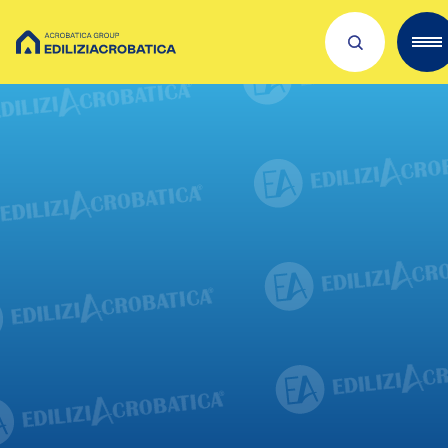
Scopri Acrobatica
Servizi per te
Lavora con noi
Dove siamo
Academies
Investors
ESG
Il nostro franchising
Qualità e sicurezza