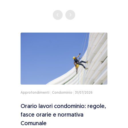
Approfondimenti
Condominio
31/07/2026
Appro
toria
Orario lavori condominio: regole,
Sole
ne
fasce orarie e normativa
paga
Comunale