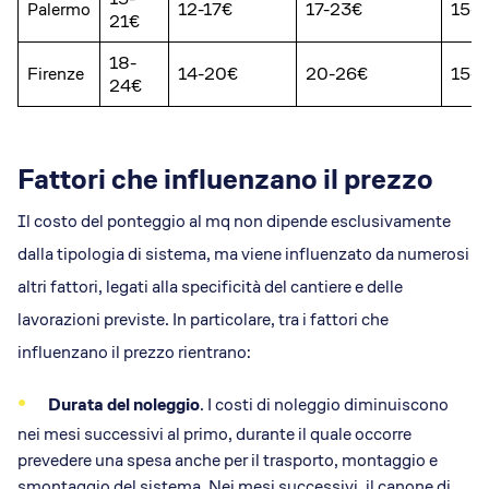
Palermo
12-17€
17-23€
15-
21€
18-
Firenze
14-20€
20-26€
15-
24€
Fattori che influenzano il prezzo
Il costo del ponteggio al mq non dipende esclusivamente
dalla tipologia di sistema, ma viene influenzato da numerosi
altri fattori, legati alla specificità del cantiere e delle
lavorazioni previste. In particolare, tra i fattori che
influenzano il prezzo rientrano:
Durata del noleggio
. I costi di noleggio diminuiscono
nei mesi successivi al primo, durante il quale occorre
prevedere una spesa anche per il trasporto, montaggio e
smontaggio del sistema. Nei mesi successivi, il canone di