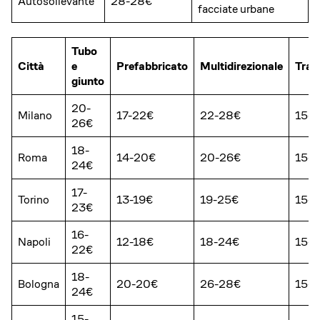
Autosollevante
28-28€
facciate urbane
Tubo
Città
e
Prefabbricato
Multidirezionale
Trab
giunto
20-
Milano
17-22€
22-28€
15-
26€
18-
Roma
14-20€
20-26€
15-
24€
17-
Torino
13-19€
19-25€
15-
23€
16-
Napoli
12-18€
18-24€
15-
22€
18-
Bologna
20-20€
26-28€
15-
24€
15-