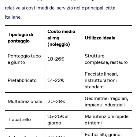
relativa ai costi medi del servizio nelle principali città
italiane.
Costo medio
Tipologia di
al mq
Utilizzo ideale
ponteggio
(noleggio)
Ponteggio tubo
Strutture
18-26€
e giunto
complesse, restauro
Facciate lineari,
Prefabbricato
14-22€
ristrutturazioni
standard
Geometrie irregolari,
Multidirezionale
20-28€
impianti industriali
15-25€ al
Manutenzioni rapide
Trabattello
giorno
e interni
Edifici alti, grandi