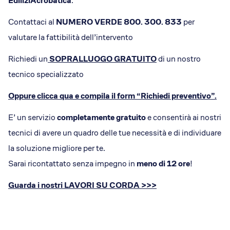
EdiliziAcrobatica
.
Contattaci al
NUMERO VERDE 800. 300. 833
per
valutare la fattibilità dell’intervento
Richiedi un
SOPRALLUOGO GRATUITO
di un nostro
tecnico specializzato
Oppure clicca qua e compila il form
“Richiedi preventivo”
.
E’ un servizio
completamente gratuito
e consentirà ai nostri
tecnici di avere un quadro delle tue necessità e di individuare
la soluzione migliore per te.
Sarai ricontattato senza impegno in
meno di 12 ore
!
Guarda i nostri LAVORI SU CORDA >>>