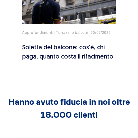
Approfondimenti
Terrazzi e balconi
30/07/2026
Appro
ole,
Soletta del balcone: cos'è, chi
Fron
paga, quanto costa il rifacimento
chi 
Hanno avuto fiducia in noi oltre
18.000 clienti