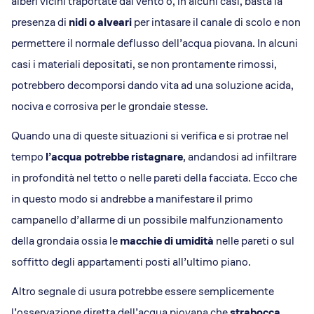
alberi vicini traportate dal vento o, in alcuni casi, basta la
presenza di
nidi o alveari
per intasare il canale di scolo e non
permettere il normale deflusso dell’acqua piovana. In alcuni
casi i materiali depositati, se non prontamente rimossi,
potrebbero decomporsi dando vita ad una soluzione acida,
nociva e corrosiva per le grondaie stesse.
Quando una di queste situazioni si verifica e si protrae nel
tempo
l’acqua potrebbe ristagnare
, andandosi ad infiltrare
in profondità nel tetto o nelle pareti della facciata. Ecco che
in questo modo si andrebbe a manifestare il primo
campanello d’allarme di un possibile malfunzionamento
della grondaia ossia le
macchie di umidità
nelle pareti o sul
soffitto degli appartamenti posti all’ultimo piano.
Altro segnale di usura potrebbe essere semplicemente
l’osservazione diretta dell’acqua piovana che
strabocca