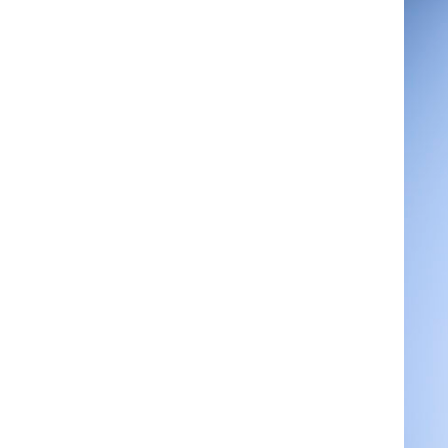
Efficientamento energetico
Fotovoltaico
Restauri
Condominio che respira
Lavora con noi
Posizioni aperte
Perchè EA
Cosa ti offriamo
Il Team
Dove siamo