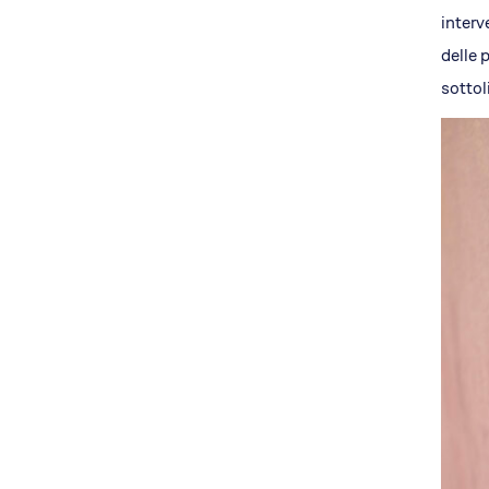
interv
delle 
sottol