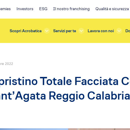
emies
Investors
ESG
Il nostro franchising
Qualità e sicurezza
Scopri Acrobatica
Servizi per te
Lavora con noi
Do
bre 2022
rda
Investors
pristino Totale Facciata
azioni e Manutenzioni
ESG
one
Ambiente
nt’Agata Reggio Calabri
terna
Impegno sociale
sicurezza
Governance
e Verifiche
Policy
s
Franchising EA
ficazione
Il progetto