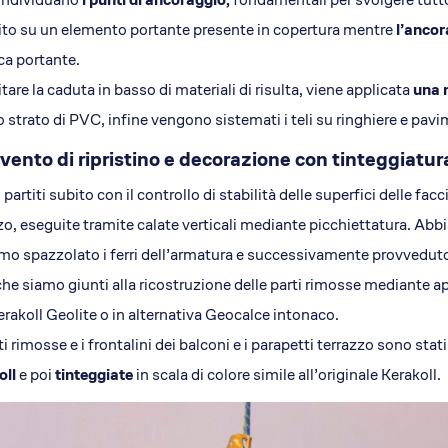
to su un elemento portante presente in copertura mentre
l’ancor
ca portante.
itare la caduta in basso di materiali di risulta, viene applicata
una 
 strato di PVC, infine vengono sistemati i teli su ringhiere e pavim
rvento di ripristino e decorazione con tinteggiatur
artiti subito con il controllo di stabilità delle superfici delle facci
zo, eseguite tramite calate verticali mediante picchiettatura. Abb
o spazzolato i ferri dell’armatura e successivamente provveduto a
he siamo giunti alla ricostruzione delle parti rimosse mediante ap
erakoll Geolite o in alternativa Geocalce intonaco.
ti rimosse e i frontalini dei balconi e i parapetti terrazzo sono stat
oll
e poi
tinteggiate
in scala di colore simile all’originale Kerakoll.