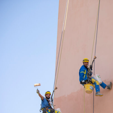
Il concept
Le storie di successo
Il pacchetto Franchising d
Apri una sede EA in Franch
Qualità e sicurezza
Certificazioni
Normativa di riferimento
Dicono di EA
News
Rassegna Stampa
Comunicati Stampa
Foto e Video