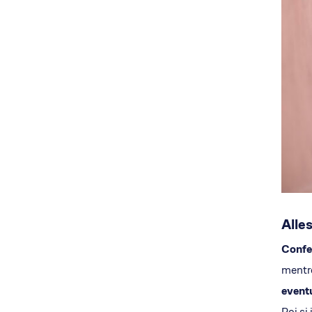
Alle
Confer
mentre
eventu
Poi si