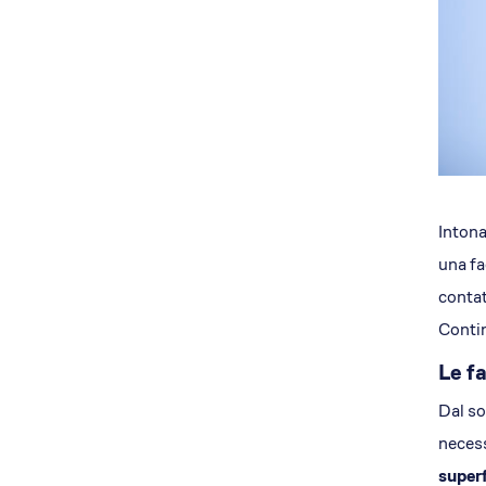
Intona
una fa
contat
Contin
Le fa
Dal so
necess
superf