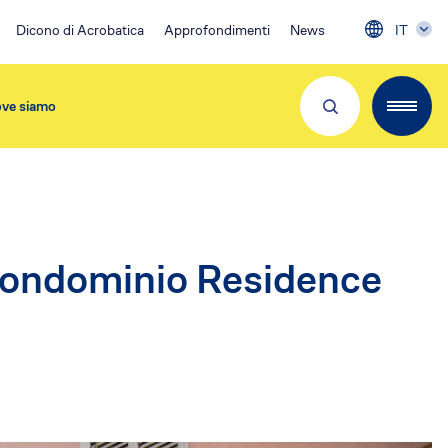
Dicono di Acrobatica
Approfondimenti
News
IT
ve siamo
Partner e Clienti
 Condominio Residence
a
Download App
Visita 👉
EA Condominio