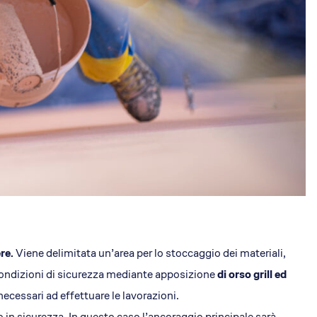
ere.
Viene delimitata un’area per lo stoccaggio dei materiali,
 condizioni di sicurezza mediante apposizione
di orso grill ed
necessari ad effettuare le lavorazioni.
 in sicurezza. In questo caso l’ancoraggio principale sarà