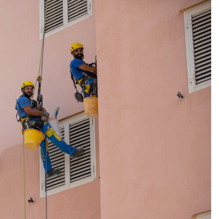
i EA
EdiliziAcrobatica S.P.A.
ising
Sede legale: Via Turati 29
20121, Milano
P. IVA 01438360990
REA: MI-1785877
Capitale sociale: 803.250 €