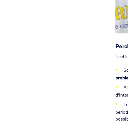
Perch
Ti off
So
probl
Ar
d’inte
Tr
period
possib