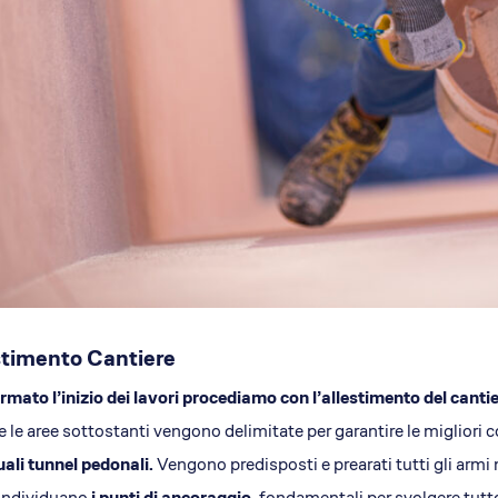
stimento Cantiere
mato l’inizio dei lavori procediamo con l’allestimento del canti
 le aree sottostanti vengono delimitate per garantire le migliori
ali tunnel pedonali.
Vengono predisposti e prearati tutti gli armi 
 individuano
i punti di ancoraggio,
fondamentali per svolgere tutto