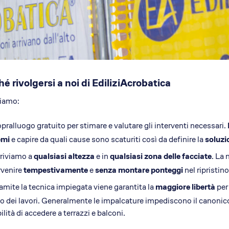
é rivolgersi a noi di EdiliziAcrobatica
riamo:
pralluogo gratuito per stimare e valutare gli interventi necessari.
emi
e capire da quali cause sono scaturiti così da definire la
soluzi
riviamo a
qualsiasi altezza
e in
qualsiasi zona delle facciate
. La 
rvenire
tempestivamente
e
senza montare ponteggi
nel ripristin
amite la tecnica impiegata viene garantita la
maggiore libertà
per 
o dei lavori. Generalmente le impalcature impediscono il canonico
ilità di accedere a terrazzi e balconi.