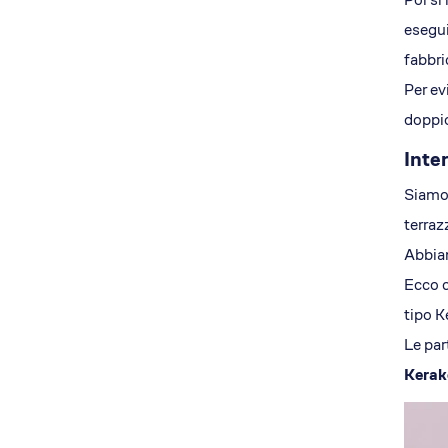
esegui
fabbri
Per ev
doppio
Inte
Siamo p
terraz
Abbiam
Ecco c
tipo K
Le par
Kerak