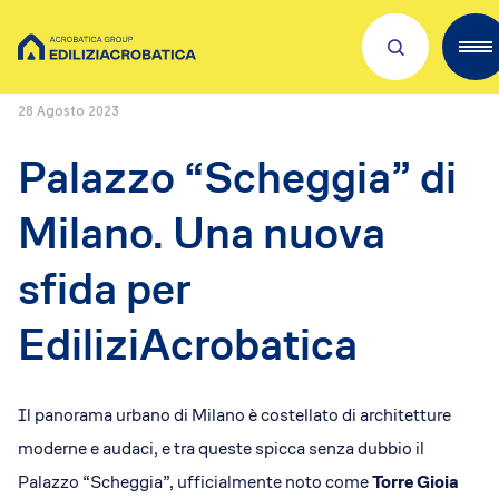
Home
/
Projects
/
Palazzo “Scheggia” di Milano. Una nuova sfida per
EdiliziAcrobatica
28 Agosto 2023
Scopri Acrobatica
Palazzo “Scheggia” di
Servizi per te
Milano. Una nuova
Lavora con noi
sfida per
Dove siamo
EdiliziAcrobatica
Academies
Investors
ESG
Il panorama urbano di Milano è costellato di architetture
Il nostro franchising
moderne e audaci, e tra queste spicca senza dubbio il
Qualità e sicurezza
Palazzo “Scheggia”, ufficialmente noto come
Torre Gioia