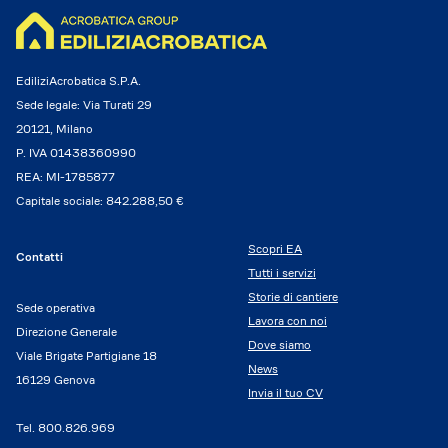
EdiliziAcrobatica S.P.A.
Sede legale: Via Turati 29
20121, Milano
P. IVA 01438360990
REA: MI-1785877
Capitale sociale: 842.288,50 €
Scopri EA
Contatti
Tutti i servizi
Storie di cantiere
Sede operativa
Lavora con noi
Direzione Generale
Dove siamo
Viale Brigate Partigiane 18
News
16129 Genova
Invia il tuo CV
Tel.
800.826.969