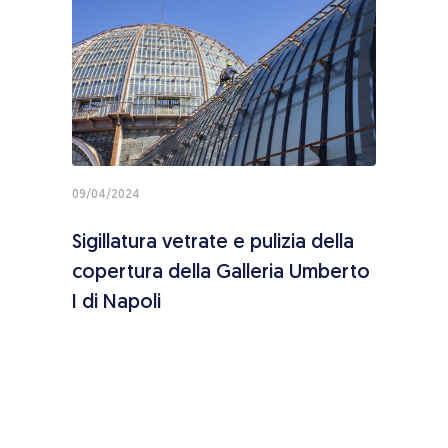
09/04/2024
02/01/
nti
Sigillatura vetrate e pulizia della
Pres
ine
copertura della Galleria Umberto
inte
ento
I di Napoli
pres
ica
dell