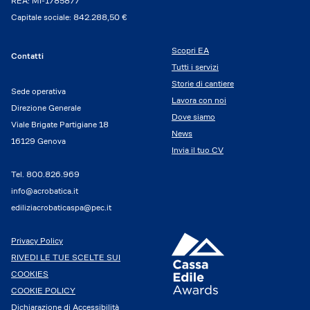
REA: MI-1785877
Capitale sociale: 842.288,50 €
Scopri EA
Contatti
Tutti i servizi
Storie di cantiere
Sede operativa
Lavora con noi
Direzione Generale
Dove siamo
Viale Brigate Partigiane 18
News
16129 Genova
Invia il tuo CV
Tel.
800.826.969
info@acrobatica.it
ediliziacrobaticaspa@pec.it
Privacy Policy
RIVEDI LE TUE SCELTE SUI
COOKIES
COOKIE POLICY
Dichiarazione di Accessibilità