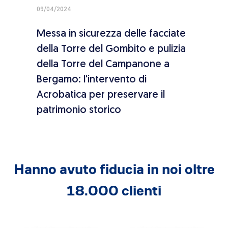
09/04/2024
09/04
e
Messa in sicurezza delle facciate
Sost
della Torre del Gombito e pulizia
al S
i
della Torre del Campanone a
del 
atica
Bergamo: l'intervento di
di p
lla
Acrobatica per preservare il
patrimonio storico
Hanno avuto fiducia in noi oltre
18.000 clienti