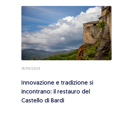
18/09/2024
09/04
Innovazione e tradizione si
Manu
ona
incontrano: il restauro del
real
Castello di Bardi
Fouc
Bres
per 
città