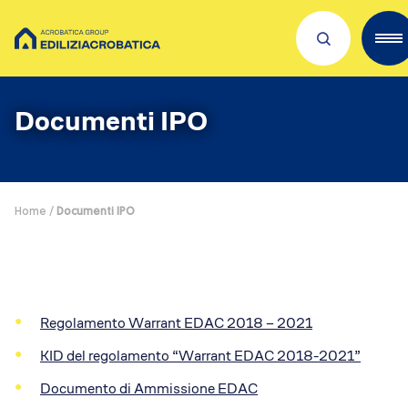
Scopri Acrobatica
Documenti IPO
Servizi per te
Lavora con noi
Home
/
Documenti IPO
Dove siamo
Academies
Investors
Regolamento Warrant EDAC 2018 – 2021
ESG
KID del regolamento “Warrant EDAC 2018-2021”
Il nostro franchising
Qualità e sicurezza
Documento di Ammissione EDAC