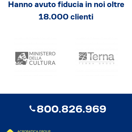
Dicono di Acrobatica
Hanno avuto fiducia in noi oltre
Approfondimenti
18.000 clienti
News
800.826.969