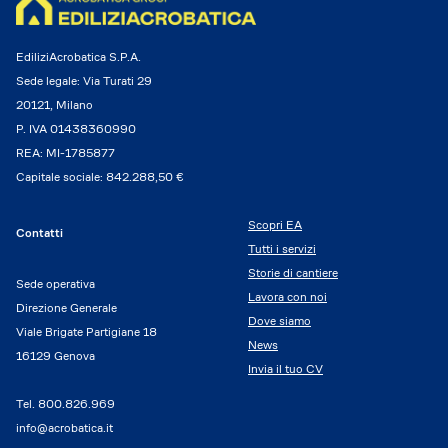
EdiliziAcrobatica S.P.A.
Sede legale: Via Turati 29
20121, Milano
P. IVA 01438360990
REA: MI-1785877
Capitale sociale: 842.288,50 €
Scopri EA
Contatti
Tutti i servizi
Storie di cantiere
Sede operativa
Lavora con noi
Direzione Generale
Dove siamo
Viale Brigate Partigiane 18
News
16129 Genova
Invia il tuo CV
Tel.
800.826.969
info@acrobatica.it