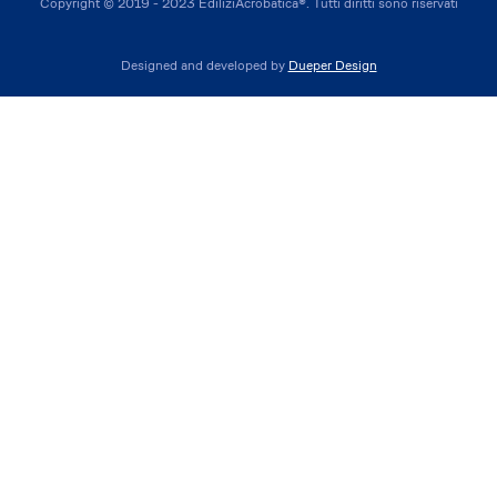
Copyright © 2019 - 2023 EdiliziAcrobatica®. Tutti diritti sono riservati
Designed and developed by
Dueper Design