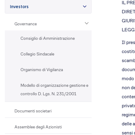
IL PR
Efficientamento energetico
Investors
DIRET
Fotovoltaico
GIUR
Restauri
Governance
LEGGI
Condominio che respira
Consiglio di Amministrazione
Lavora con noi
Il pre
Posizioni aperte
costit
Collegio Sindacale
Perchè EA
scambi
Cosa ti offriamo
docume
Organismo di Vigilanza
Il Team
modo c
Dove siamo
Modello di organizzazione gestione e
non de
controllo D. Lgs. N. 231/2001
conten
privat
Documenti societari
regime
delle 
Assemblee degli Azionisti
sensi 