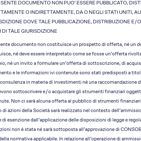
ESENTE DOCUMENTO NON PUO’ ESSERE PUBBLICATO, DISTRIB
Il concept
TAMENTE O INDIRETTAMENTE, DA O NEGLI STATI UNITI, AU
Le storie di successo
ISDIZIONE DOVE TALE PUBBLICAZIONE, DISTRIBUZIONE E/
Il pacchetto Franchising d
 DI TALE GIURISDIZIONE
Apri una sede EA in Franch
Qualità e sicurezza
sente documento non costituisce un prospetto di offerta, né u
Certificazioni
uisce, né deve essere interpretato come se fosse un’offerta rivolta 
Normativa di riferimento
o, né un invito a formulare un’offerta di sottoscrizione, di acquist
Dicono di EA
nto e le informazioni ivi contenute sono stati predisposti a titol
News
onsulenza in materia di investimenti né una raccomandazione di i
Rassegna Stampa
vono sottoscrivere e/o acquistare gli strumenti finanziari oggett
Comunicati Stampa
ute. Non ci sarà alcuna offerta al pubblico di strumenti finanziari
Foto e Video
o di azioni della Società sarà realizzato nel contesto dell’ammissi
 di esenzione dall’applicazione delle disposizioni di legge e regola
azioni non è stata né sarà sottoposta all’approvazione di CONSOB o 
della normativa applicabile. In relazione all’operazione di ammissi