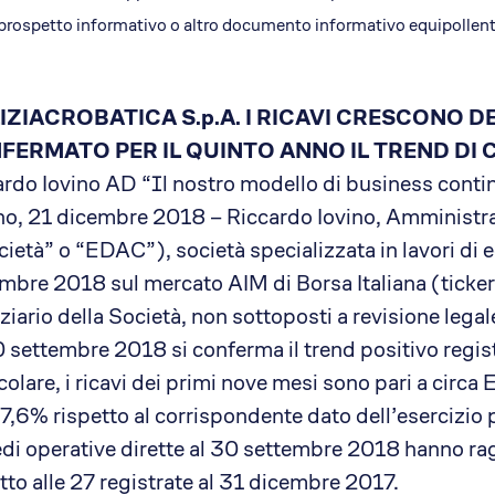
prospetto informativo o altro documento informativo equipollent
IZIACROBATICA S.p.A. I RICAVI CRESCONO DE
FERMATO PER IL QUINTO ANNO IL TREND DI 
ardo Iovino AD “Il nostro modello di business conti
no, 21 dicembre 2018 – Riccardo Iovino, Amministrat
ietà” o “EDAC”), società specializzata in lavori di e
bre 2018 sul mercato AIM di Borsa Italiana (ticker: 
ziario della Società, non sottoposti a revisione legale
 settembre 2018 si conferma il trend positivo regis
colare, i ricavi dei primi nove mesi sono pari a circ
7,6% rispetto al corrispondente dato dell’esercizio p
edi operative dirette al 30 settembre 2018 hanno ra
tto alle 27 registrate al 31 dicembre 2017.