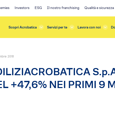
emies
Investors
ESG
Il nostro franchising
Qualità e sicurezza
Scopri Acrobatica
Servizi per te
Lavora con noi
Do
mbre 2018
rda
Investors
ILIZIACROBATICA S.p.
azioni e Manutenzioni
ESG
one
Ambiente
L +47,6% NEI PRIMI 9 
terna
Impegno sociale
sicurezza
Governance
e Verifiche
Policy
s
Franchising EA
ficazione
Il progetto