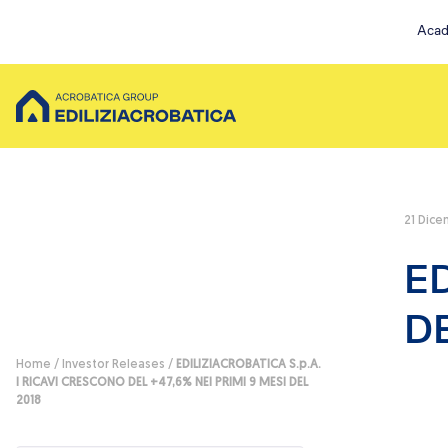
Acad
21 Dice
Scopri Acrobatica
Servizi su co
ED
Chi siamo
Ristruttur
La nostra storia
Installazi
DE
I nostri valori
Pulizia Es
Servizi per te
Messa in 
Home
/
Investor Releases
/
EDILIZIACROBATICA S.p.A.
Possibilità di finanziamento
Ispezioni 
I RICAVI CRESCONO DEL +47,6% NEI PRIMI 9 MESI DEL
2018
Lavori su fune
Servizi EA Plu
Pulizia e sanificazioni
Pulizia e Sani