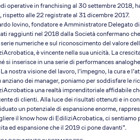
edi operative in franchising al 30 settembre 2018, 
, rispetto alle 22 registrate al 31 dicembre 2017.
rdo Iovino, fondatore e Amministratore Delegato di 
tati raggiunti nel 2018 dalla Società confermano che 
 serie numeriche e sul riconoscimento del valore dell
ziAcrobatica, è vincente nella sua unicità. La cresci
é si inserisce in una serie di performances analoghe 
 La nostra visione del lavoro, l’impegno, la cura e l’a
ù anziano dei manager, poniamo per soddisfare le ric
ziAcrobatica una realtà imprenditoriale affidabile 
ente di clienti. Alla luce dei risultati ottenuti e in 
iduato un potenziale di espansione enorme, rapprese
liere il know how di EdiliziAcrobatica, ci sentiamo p
ita ed espansione che il 2019 ci pone davanti”.