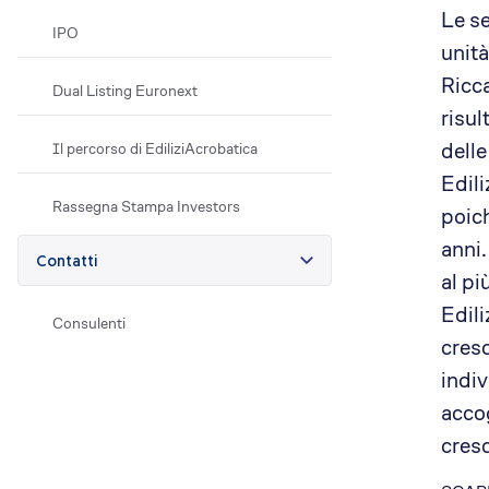
Le s
IPO
unità
Ricca
Dual Listing Euronext
risul
delle
Il percorso di EdiliziAcrobatica
Edili
Rassegna Stampa Investors
poich
anni.
Contatti
al pi
Edili
Consulenti
cresc
indiv
accog
cresc