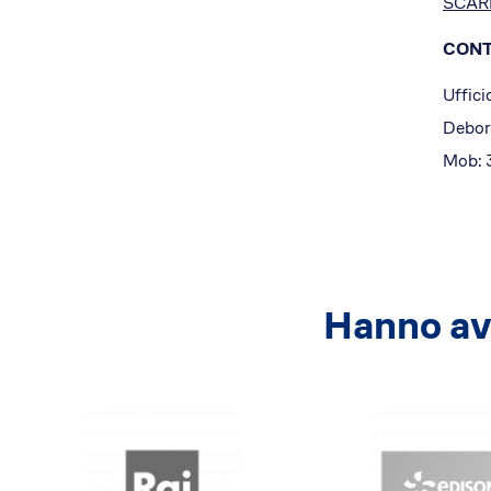
SCAR
CONT
Uffici
Debor
Mob: 
Hanno avu