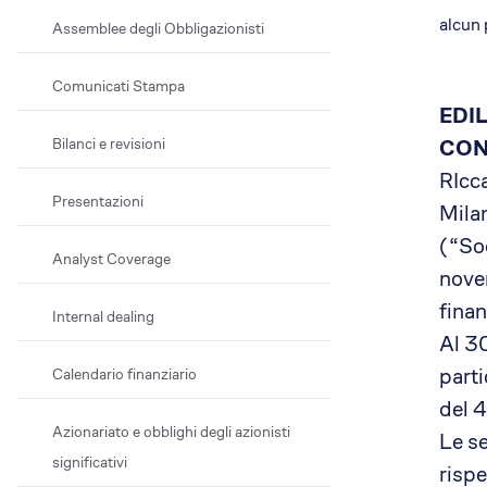
alcun 
Assemblee degli Obbligazionisti
Comunicati Stampa
EDIL
Bilanci e revisioni
CON
RIcc
Presentazioni
Mila
(“Soc
Analyst Coverage
novem
finan
Internal dealing
Al 30
parti
Calendario finanziario
del 4
Azionariato e obblighi degli azionisti
Le s
significativi
rispe