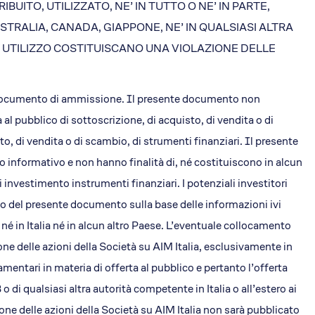
UITO, UTILIZZATO, NE’ IN TUTTO O NE’ IN PARTE,
STRALIA, CANADA, GIAPPONE, NE’ IN QUALSIASI ALTRA
O UTILIZZO COSTITUISCANO UNA VIOLAZIONE DELLE
i EA
EdiliziAcrobatica S.P.A.
ising
Sede legale: Via Turati 29
n documento di ammissione. Il presente documento non
20121, Milano
P. IVA 01438360990
al pubblico di sottoscrizione, di acquisto, di vendita o di
REA: MI-1785877
o, di vendita o di scambio, di strumenti finanziari. Il presente
Capitale sociale: 803.250 €
o informativo e non hanno finalità di, né costituiscono in alcun
nvestimento instrumenti finanziari. I potenziali investitori
o del presente documento sulla base delle informazioni ivi
 né in Italia né in alcun altro Paese. L’eventuale collocamento
one delle azioni della Società su AIM Italia, esclusivamente in
mentari in materia di offerta al pubblico e pertanto l’offerta
di qualsiasi altra autorità competente in Italia o all’estero ai
one delle azioni della Società su AIM Italia non sarà pubblicato