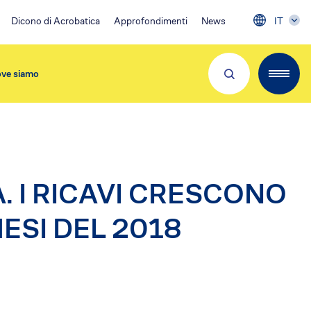
Dicono di Acrobatica
Approfondimenti
News
IT
ve siamo
Partner e Clienti
A. I RICAVI CRESCONO
MESI DEL 2018
Download App
Visita 👉
EA Condominio