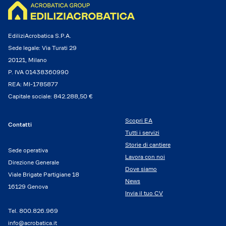
EdiliziAcrobatica S.P.A.
Sede legale: Via Turati 29
20121, Milano
P. IVA 01438360990
REA: MI-1785877
Capitale sociale: 842.288,50 €
Scopri EA
Contatti
Tutti i servizi
Storie di cantiere
Sede operativa
Lavora con noi
Direzione Generale
Dove siamo
Viale Brigate Partigiane 18
News
16129 Genova
Invia il tuo CV
Tel.
800.826.969
info@acrobatica.it