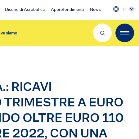
Dicono di Acrobatica
Approfondimenti
News
IT
ve siamo
Partner e Clienti
.: RICAVI
 TRIMESTRE A EURO
NDO OLTRE EURO 110
Download App
Visita 👉
EA Condominio
RE 2022, CON UNA