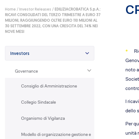
C
Efficientamento energetico
Home
/
Investor Releases
/
EDILIZIACROBATICA S.p.A.:
Fotovoltaico
RICAVI CONSOLIDATI DEL TERZO TRIMESTRE A EURO 37
MILIONI, RAGGIUNGENDO OLTRE EURO 110 MILIONI AL
Restauri
30 SETTEMBRE 2022, CON UNA CRESCITA DEL 74% NEI
Condominio che respira
NOVE MESI
Lavora con noi
Posizioni aperte
Ri
Investors
Perchè EA
Genova
Cosa ti offriamo
noto a
Governance
Il Team
Societ
Dove siamo
Consiglio di Amministrazione
contro
I rica
Collegio Sindacale
dello 
Organismo di Vigilanza
Per qu
unità 
Modello di organizzazione gestione e