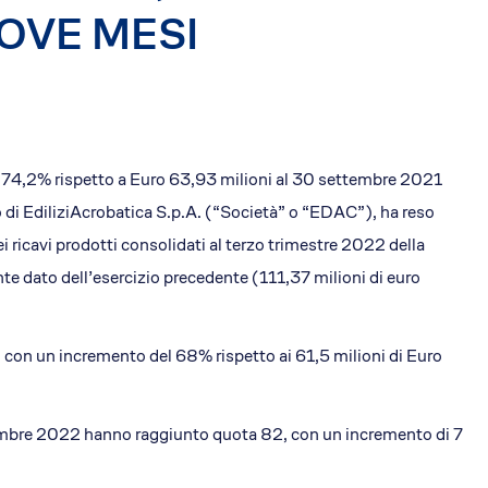
NOVE MESI
i EA
EdiliziAcrobatica S.P.A.
ising
Sede legale: Via Turati 29
20121, Milano
, 74,2% rispetto a Euro 63,93 milioni al 30 settembre 2021
P. IVA 01438360990
REA: MI-1785877
i EdiliziAcrobatica S.p.A. (“Società” o “EDAC”), ha reso
Capitale sociale: 803.250 €
ei ricavi prodotti consolidati al terzo trimestre 2022 della
nte dato dell’esercizio precedente (111,37 milioni di euro
ni con un incremento del 68% rispetto ai 61,5 milioni di Euro
ettembre 2022 hanno raggiunto quota 82, con un incremento di 7