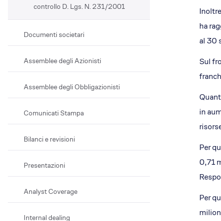
controllo D. Lgs. N. 231/2001
Inoltr
ha rag
Documenti societari
al 30 
Assemblee degli Azionisti
Sul fr
franch
Assemblee degli Obbligazionisti
Quanto
in aum
Comunicati Stampa
risors
Bilanci e revisioni
Per qu
0,71 m
Presentazioni
Respon
Analyst Coverage
Per qu
milion
Internal dealing