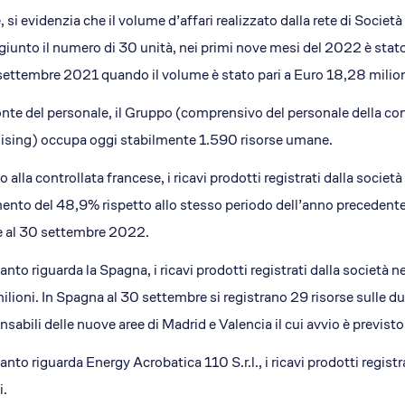
e, si evidenzia che il volume d’affari realizzato dalla rete di Socie
giunto il numero di 30 unità, nei primi nove mesi del 2022 è stat
settembre 2021 quando il volume è stato pari a Euro 18,28 milion
onte del personale, il Gruppo (comprensivo del personale della co
ising) occupa oggi stabilmente 1.590 risorse umane.
 alla controllata francese, i ricavi prodotti registrati dalla socie
ento del 48,9% rispetto allo stesso periodo dell’anno precedente. 
e al 30 settembre 2022.
anto riguarda la Spagna, i ricavi prodotti registrati dalla società n
ilioni. In Spagna al 30 settembre si registrano 29 risorse sulle du
sabili delle nuove aree di Madrid e Valencia il cui avvio è previst
anto riguarda Energy Acrobatica 110 S.r.l., i ricavi prodotti regist
i.