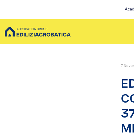
Acad
7 Nove
Scopri Acrobatica
Servizi su co
ED
Chi siamo
Ristruttur
La nostra storia
Installazi
C
I nostri valori
Pulizia Es
Servizi per te
Messa in 
3
Possibilità di finanziamento
Ispezioni 
Lavori su fune
Servizi EA Plu
M
Pulizia e sanificazioni
Pulizia e Sani