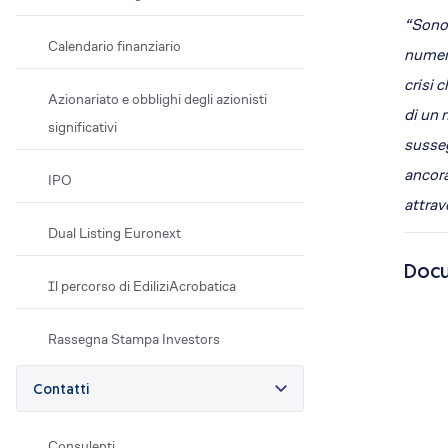
“Sono 
Calendario finanziario
numero
crisi 
Azionariato e obblighi degli azionisti
di un 
significativi
susseg
ancora
IPO
attrav
Dual Listing Euronext
Docu
Il percorso di EdiliziAcrobatica
Rassegna Stampa Investors
Contatti
Consulenti