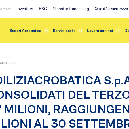
emies
Investors
ESG
Il nostro franchising
Qualità e sicurezza
Scopri Acrobatica
Servizi per te
Lavora con noi
Do
mbre 2022
rda
Investors
ILIZIACROBATICA S.p.A
azioni e Manutenzioni
ESG
one
Ambiente
ONSOLIDATI DEL TERZO
terna
Impegno sociale
sicurezza
Governance
7 MILIONI, RAGGIUNGE
e Verifiche
Policy
s
Franchising EA
ILIONI AL 30 SETTEMB
ficazione
Il progetto