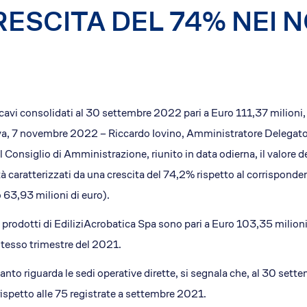
RESCITA DEL 74% NEI 
Il concept
Le storie di successo
Il pacchetto Franchising d
Apri una sede EA in Franch
Qualità e sicurezza
Certificazioni
cavi consolidati al 30 settembre 2022 pari a Euro 111,37 milioni
Normativa di riferimento
, 7 novembre 2022 – Riccardo Iovino, Amministratore Delegato d
Dicono di EA
l Consiglio di Amministrazione, riunito in data odierna, il valore d
News
à caratterizzati da una crescita del 74,2% rispetto al corrisponde
Rassegna Stampa
 63,93 milioni di euro).
Comunicati Stampa
vi prodotti di EdiliziAcrobatica Spa sono pari a Euro 103,35 milio
Foto e Video
stesso trimestre del 2021.
anto riguarda le sedi operative dirette, si segnala che, al 30 s
rispetto alle 75 registrate a settembre 2021.