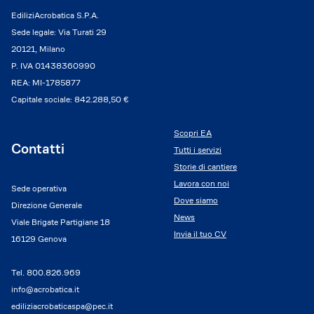
EdiliziAcrobatica S.P.A.
Sede legale: Via Turati 29
20121, Milano
P. IVA 01438360990
REA: MI-1785877
Capitale sociale: 842.288,50 €
Scopri EA
Contatti
Tutti i servizi
Storie di cantiere
Lavora con noi
Sede operativa
Dove siamo
Direzione Generale
News
Viale Brigate Partigiane 18
Invia il tuo CV
16129 Genova
Tel.
800.826.969
info@acrobatica.it
ediliziacrobaticaspa@pec.it