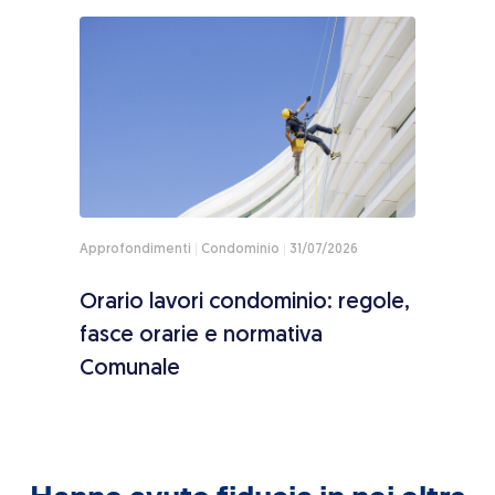
Approfondimenti
Condominio
31/07/2026
Appro
toria
Orario lavori condominio: regole,
Sole
ne
fasce orarie e normativa
paga
Comunale