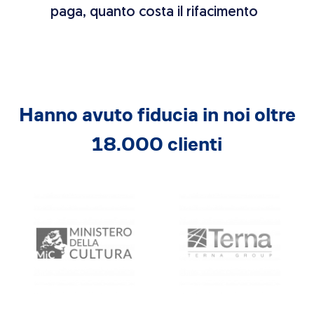
ento
chi paga in caso di lavori
pro 
Hanno avuto fiducia in noi oltre
18.000 clienti