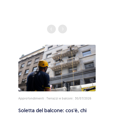
2026
Approfondimenti
Terrazzi e balconi
30/07/2026
News
i
Frontalini dei balconi: cosa sono,
Aero