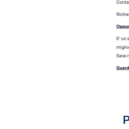
Contat
Richie
Oppure
E’ un 
miglio
Sarai 
Guard
P