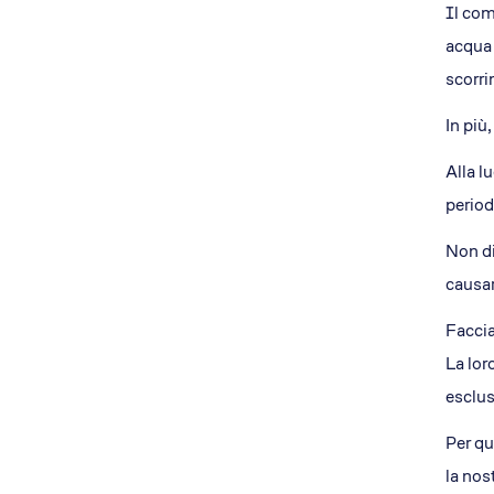
Il com
acqua 
scorri
In più,
Alla l
perio
Non di
causar
Faccia
La lor
esclus
Per qu
la no