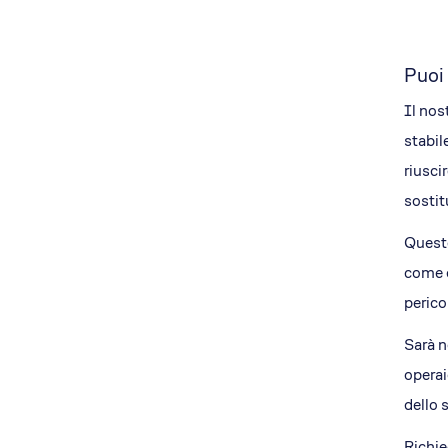
Puoi 
Il nos
stabil
riusci
sostit
Queste
come d
perico
Sarà n
operai
dello 
Richie