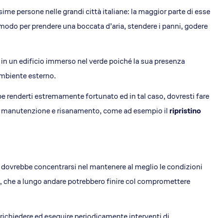
sime persone nelle grandi città italiane: la maggior parte di esse
co modo per prendere una boccata d’aria, stendere i panni, godere
 in un edificio immerso nel verde poiché la sua presenza
ambiente esterno.
e renderti estremamente fortunato ed in tal caso, dovresti fare
ti di manutenzione e risanamento, come ad esempio il
ripristino
dovrebbe concentrarsi nel mantenere al meglio le condizioni
ti, che a lungo andare potrebbero finire col compromettere
richiedere ed eseguire periodicamente interventi di