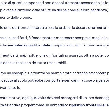
pito di questi componenti non è assolutamente secondario: la loro p
piovana all’interno della struttura del balcone e la loro pendenza, 
mento delle piogge.
 lo stile dei frontalini caratterizza lo stabile, lo decora e ne mette in
uce di questi fatti, è fondamentale mantenere sempre al meglio lo
diche
manutenzioni di frontalini
, supervisioni ed in ultimo veri e 
menticarti mai, inoltre, che un frontalino usurato, oltre a poter
e danni a terzi non del tutto trascurabili.
mo un esempio: un frontalino ammalorato potrebbe presentare po
o caduta al suolo potrebbe comportare seri danni a cose o a persone
ivamente tu.
esto motivo, ogni qualvolta dovessi accorgerti di un loro danneg
stra azienda e programmare un immediato
ripristino frontalini a U