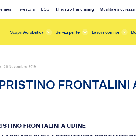
emies
Investors
ESG
Il nostro franchising
Qualità e sicurezza
Scopri Acrobatica
Servizi per te
Lavora con noi
Do
e
26 Novembre 2019
rda
Investors
IPRISTINO FRONTALINI 
azioni e Manutenzioni
ESG
one
Ambiente
terna
Impegno sociale
sicurezza
Governance
e Verifiche
Policy
s
RISTINO FRONTALINI A UDINE
Franchising EA
ficazione
Il progetto