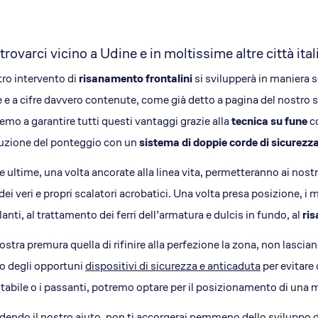
trovarci vicino a Udine e in moltissime altre città ita
tro intervento di
risanamento frontalini
si svilupperà in maniera s
e e a cifre davvero contenute, come già detto a pagina del nostro s
remo a garantire tutti questi vantaggi grazie alla
tecnica su fune
co
uzione del ponteggio con un
sistema di doppie corde di sicurezz
 ultime, una volta ancorate alla linea vita, permetteranno ai nostri
ei veri e propri scalatori acrobatici. Una volta presa posizione, i
lanti, al trattamento dei ferri dell’armatura e dulcis in fundo, al
ris
ostra premura quella di rifinire alla perfezione la zona, non lasc
o degli opportuni
dispositivi di sicurezza e anticaduta
per evitare 
stabile o i passanti, potremo optare per il posizionamento di una
dendo il nostro aiuto, non ti accorgerai nemmeno dello sviluppo d