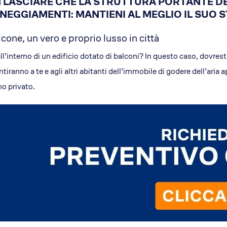
 LASCIARE CHE LA STRUTTURA PORTANTE D
Il concept
NEGGIAMENTI: MANTIENI AL MEGLIO IL SUO 
Le storie di successo
lcone, un vero e proprio lusso in città
Il pacchetto Franchising d
Apri una sede EA in Franch
all’interno di un edificio dotato di balconi? In questo caso, dovresti
Qualità e sicurezza
tiranno a te e agli altri abitanti dell’immobile di godere dell’aria
Certificazioni
no privato.
Normativa di riferimento
Dicono di EA
News
Rassegna Stampa
Comunicati Stampa
Foto e Video