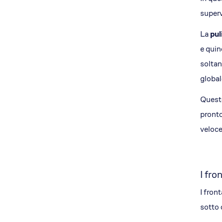
superv
La
pul
e quin
soltan
global
Queste
pront
veloce
I fro
I fron
sotto 