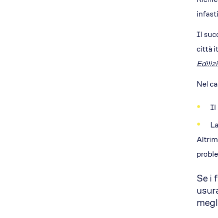
infast
Il suc
città 
Ediliz
Nel ca
Il
La
Altrim
proble
Se i 
usura
megli