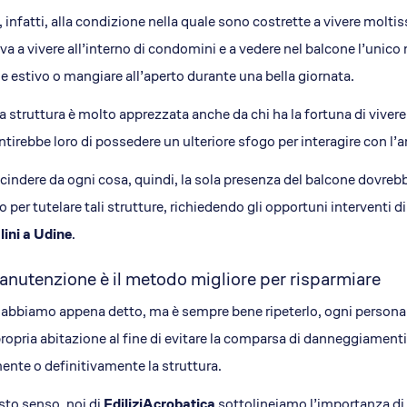
 infatti, alla condizione nella quale sono costrette a vivere moltis
rova a vivere all’interno di condomini e a vedere nel balcone l’uni
le estivo o mangiare all’aperto durante una bella giornata.
 struttura è molto apprezzata anche da chi ha la fortuna di vivere
tirebbe loro di possedere un ulteriore sfogo per interagire con l’
cindere da ogni cosa, quindi, la sola presenza del balcone dovrebb
to per tutelare tali strutture, richiedendo gli opportuni interven
lini a Udine
.
anutenzione è il metodo migliore per risparmiare
bbiamo appena detto, ma è sempre bene ripeterlo, ogni persona 
propria abitazione al fine di evitare la comparsa di danneggiamen
ente o definitivamente la struttura.
sto senso, noi di
EdiliziAcrobatica
sottolineiamo l’importanza di 