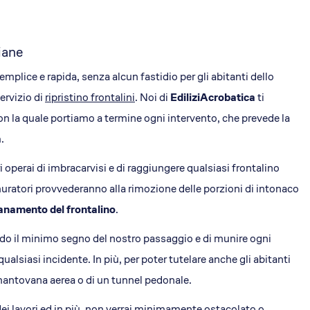
liane
emplice e rapida, senza alcun fastidio per gli abitanti dello
ervizio di
ripristino frontalini
. Noi di
EdiliziAcrobatica
ti
n la quale portiamo a termine ogni intervento, che prevede la
a
.
 operai di imbracarvisi e di raggiungere qualsiasi frontalino
 muratori provvederanno alla rimozione delle porzioni di intonaco
anamento del frontalino
.
iando il minimo segno del nostro passaggio e di munire ogni
qualsiasi incidente. In più, per poter tutelare anche gli abitanti
 mantovana aerea o di un tunnel pedonale.
ei lavori ed in più, non verrai minimamente ostacolato o