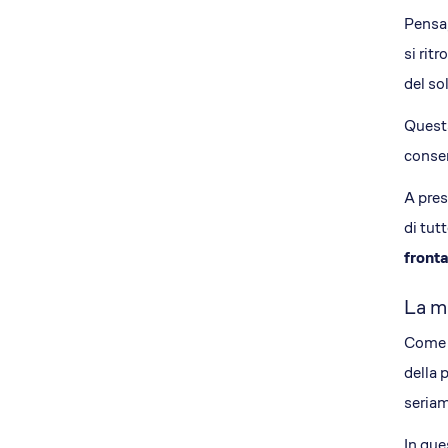
Pensa,
si rit
del so
Questa
consen
A pres
di tut
fronta
La m
Come a
della 
seriam
In que