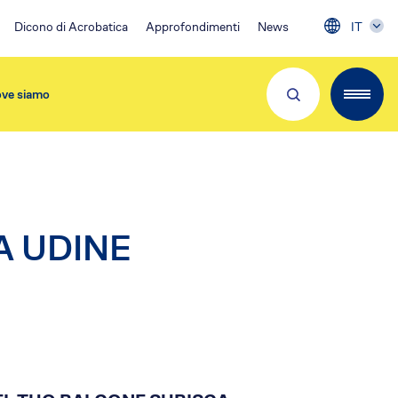
Dicono di Acrobatica
Approfondimenti
News
IT
ve siamo
Partner e Clienti
A UDINE
Download App
Visita 👉
EA Condominio