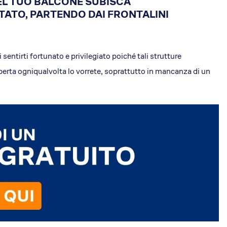
EL TUO BALCONE SUBISCA
STATO, PARTENDO DAI FRONTALINI
i EA
ising
EdiliziAcrobatica S.P.A.
 sentirti fortunato e privilegiato poiché tali strutture
Sede legale: Via Turati 29
 aperta ogniqualvolta lo vorrete, soprattutto in mancanza di un
20121, Milano
P. IVA 01438360990
REA: MI-1785877
Capitale sociale: 803.250 €