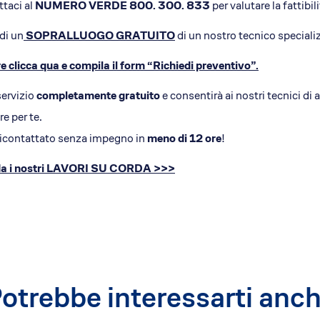
taci al
NUMERO VERDE 800. 300. 833
per valutare la fattibil
di un
SOPRALLUOGO GRATUITO
di un nostro tecnico speciali
 clicca qua e compila il form
“Richiedi preventivo”
.
servizio
completamente gratuito
e consentirà ai nostri tecnici di 
re per te.
ricontattato senza impegno in
meno di 12 ore
!
a i nostri LAVORI SU CORDA >>>
otrebbe interessarti anc