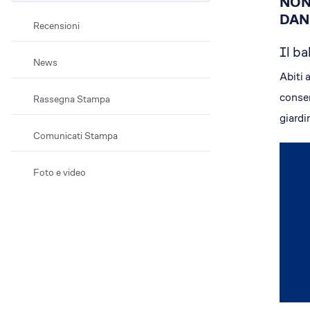
NON
Efficientamento energetico
DAN
Recensioni
Fotovoltaico
Il ba
Restauri
News
Condominio che respira
Abiti 
Lavora con noi
consen
Rassegna Stampa
Posizioni aperte
giardi
Perchè EA
Comunicati Stampa
Cosa ti offriamo
Il Team
Foto e video
Dove siamo