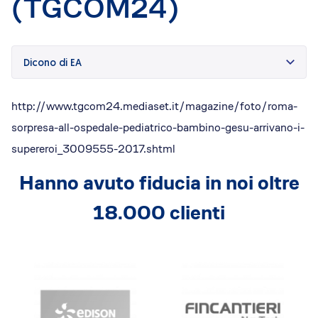
(TGCOM24)
Dicono di Acrobatica
Approfondimenti
News
Dicono di EA
http://www.tgcom24.mediaset.it/magazine/foto/roma-
sorpresa-all-ospedale-pediatrico-bambino-gesu-arrivano-i-
supereroi_3009555-2017.shtml
Hanno avuto fiducia in noi oltre
18.000 clienti