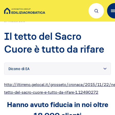
Home
/
Press Releases
/
Il tetto del Sacro Cuore è tutto da rifare
27 Marzo 2018
Scopri Acrobatica
Il tetto del Sacro
Servizi per te
Cuore è tutto da rifare
Lavora con noi
Dove siamo
Dicono di EA
Academies
http://iltirreno.gelocal.it/grosseto/cronaca/2015/11/22/n
Investors
tetto-del-sacro-cuore-e-tutto-da-rifare-1.12490272
ESG
Il nostro franchising
Hanno avuto fiducia in noi oltre
Qualità e sicurezza