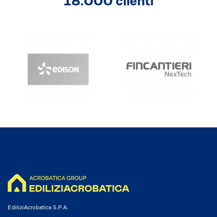
18.000 clienti
Dicono di Acrobatica
Approfondimenti
News
EdiliziAcrobatica S.P.A.