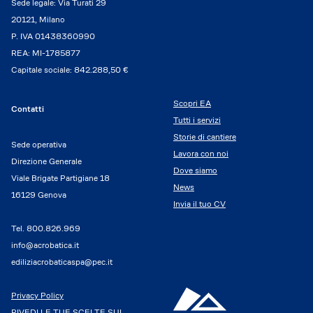
Sede legale: Via Turati 29
20121, Milano
P. IVA 01438360990
REA: MI-1785877
Capitale sociale: 842.288,50 €
Scopri EA
Contatti
Tutti i servizi
Storie di cantiere
Sede operativa
Lavora con noi
Direzione Generale
Dove siamo
Viale Brigate Partigiane 18
News
16129 Genova
Invia il tuo CV
Tel.
800.826.969
info@acrobatica.it
ediliziacrobaticaspa@pec.it
Privacy Policy
RIVEDI LE TUE SCELTE SUI