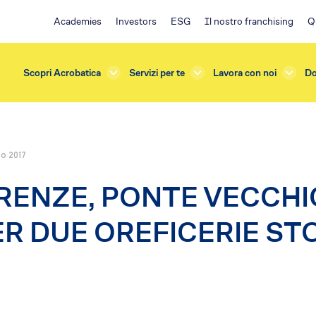
Academies
Investors
ESG
Il nostro franchising
Q
Scopri Acrobatica
Servizi per te
Lavora con noi
Do
o 2017
rda
Investors
IRENZE, PONTE VECCH
azioni e Manutenzioni
ESG
one
Ambiente
ER DUE OREFICERIE ST
terna
Impegno sociale
sicurezza
Governance
e Verifiche
Policy
s
Franchising EA
ficazione
Il progetto