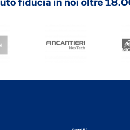
to fiducia in noi oltre 18.0
Scopri EA