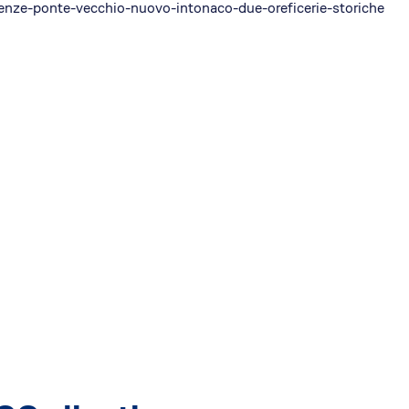
nze-ponte-vecchio-nuovo-intonaco-due-oreficerie-storiche
i EA
EdiliziAcrobatica S.P.A.
ising
Sede legale: Via Turati 29
20121, Milano
P. IVA 01438360990
REA: MI-1785877
Capitale sociale: 803.250 €