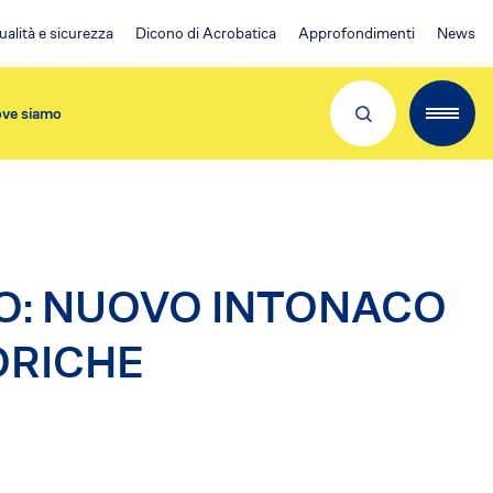
ualità e sicurezza
Dicono di Acrobatica
Approfondimenti
News
ve siamo
Partner e Clienti
IO: NUOVO INTONACO
ORICHE
Download App
Visita 👉
EA Condominio