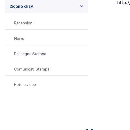
http:
Efficientamento energetico
Dicono di EA
Fotovoltaico
Restauri
Recensioni
Condominio che respira
Lavora con noi
News
Posizioni aperte
Rassegna Stampa
Perchè EA
Cosa ti offriamo
Comunicati Stampa
Il Team
Dove siamo
Foto e video