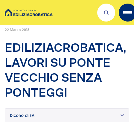
Home
/
Press Releases
/
EDILIZIACROBATICA, LAVORI SU PONTE VECCHIO
SENZA PONTEGGI
22 Marzo 2018
Scopri Acrobatica
EDILIZIACROBATICA,
Servizi per te
LAVORI SU PONTE
Lavora con noi
VECCHIO SENZA
Dove siamo
PONTEGGI
Academies
Investors
ESG
Dicono di EA
Il nostro franchising
Qualità e sicurezza