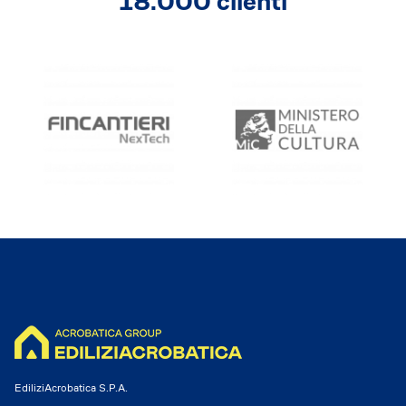
18.000 clienti
Dicono di Acrobatica
Approfondimenti
News
EdiliziAcrobatica S.P.A.