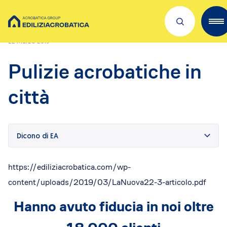
Home
/
Press Releases
/
Pulizie acrobatiche in città
22 Marzo 2019
Scopri Acrobatica
Pulizie acrobatiche in
Servizi per te
città
Lavora con noi
Dove siamo
Dicono di EA
Academies
https://ediliziacrobatica.com/wp-
Investors
content/uploads/2019/03/LaNuova22-3-articolo.pdf
ESG
Il nostro franchising
Hanno avuto fiducia in noi oltre
Qualità e sicurezza