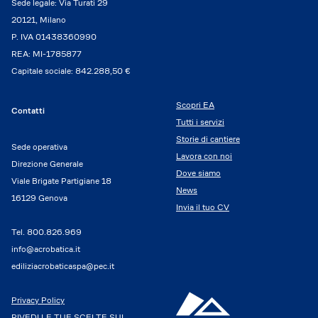
Sede legale: Via Turati 29
20121, Milano
P. IVA 01438360990
REA: MI-1785877
Capitale sociale: 842.288,50 €
Scopri EA
Contatti
Tutti i servizi
Storie di cantiere
Sede operativa
Lavora con noi
Direzione Generale
Dove siamo
Viale Brigate Partigiane 18
News
16129 Genova
Invia il tuo CV
Tel.
800.826.969
info@acrobatica.it
ediliziacrobaticaspa@pec.it
Privacy Policy
RIVEDI LE TUE SCELTE SUI