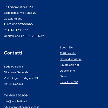
EdiliziAcrobatica S.P.A.
Sede legale: Via Turati 29
20121, Milano
P. IVA 01438360990
REA: MI-1785877
Capitale sociale: 842.288,50 €
Scopri EA
Contatti
Tutti i servizi
Storie di cantiere
Lavora con noi
Sede operativa
Dove siamo
Direzione Generale
News
Viale Brigate Partigiane 18
Invia il tuo CV
16129 Genova
Tel.
800.826.969
info@acrobatica.it
ediliziacrobaticaspa@pec.it