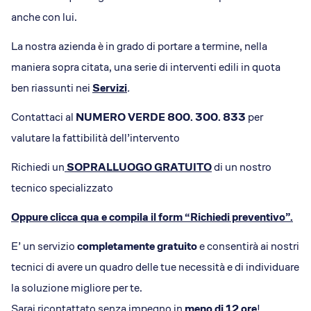
anche con lui.
La nostra azienda è in grado di portare a termine, nella
maniera sopra citata, una serie di interventi edili in quota
ben riassunti nei
Servizi
.
Contattaci al
NUMERO VERDE 800. 300. 833
per
valutare la fattibilità dell’intervento
Richiedi un
SOPRALLUOGO GRATUITO
di un nostro
tecnico specializzato
Oppure clicca qua e compila il form
“Richiedi preventivo”
.
E’ un servizio
completamente gratuito
e consentirà ai nostri
tecnici di avere un quadro delle tue necessità e di individuare
la soluzione migliore per te.
Sarai ricontattato senza impegno in
meno di 12 ore
!