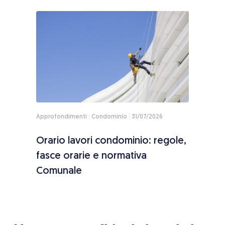
Approfondimenti
Condominio
31/07/2026
Appro
toria
Orario lavori condominio: regole,
Sole
ne
fasce orarie e normativa
paga
Comunale