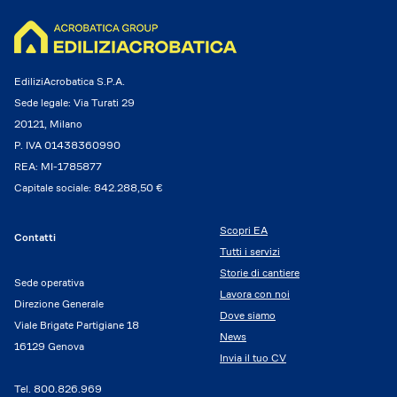
EdiliziAcrobatica S.P.A.
Sede legale: Via Turati 29
20121, Milano
P. IVA 01438360990
REA: MI-1785877
Capitale sociale: 842.288,50 €
Scopri EA
Contatti
Tutti i servizi
Storie di cantiere
Sede operativa
Lavora con noi
Direzione Generale
Dove siamo
Viale Brigate Partigiane 18
News
16129 Genova
Invia il tuo CV
Tel.
800.826.969