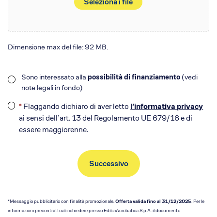
Seleziona i file
Dimensione max del file: 92 MB.
Sono interessato alla
possibilità di finanziamento
(vedi
Interesse
note legali in fondo)
nel
finanziamento
*
Flaggando dichiaro di aver letto
l’informativa privacy
*
ai sensi dell’art. 13 del Regolamento UE 679/16 e di
essere maggiorenne.
*Messaggio pubblicitario con finalità promozionale
. Offerta valida fino al 31/12/2025
. Per le
informazioni precontrattuali richiedere presso EdiliziAcrobatica S.p.A. il documento