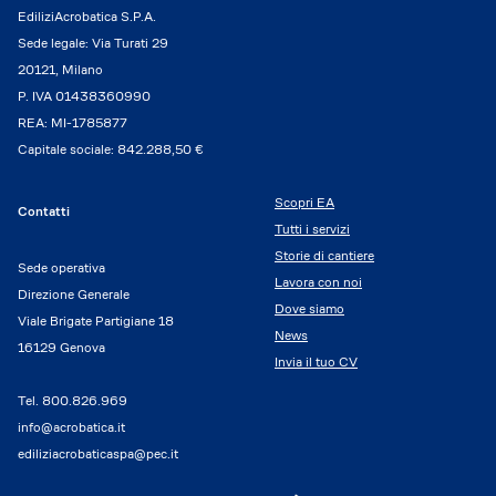
EdiliziAcrobatica S.P.A.
Sede legale: Via Turati 29
20121, Milano
P. IVA 01438360990
REA: MI-1785877
Capitale sociale: 842.288,50 €
Scopri EA
Contatti
Tutti i servizi
Storie di cantiere
Sede operativa
Lavora con noi
Direzione Generale
Dove siamo
Viale Brigate Partigiane 18
News
16129 Genova
Invia il tuo CV
Tel.
800.826.969
info@acrobatica.it
ediliziacrobaticaspa@pec.it