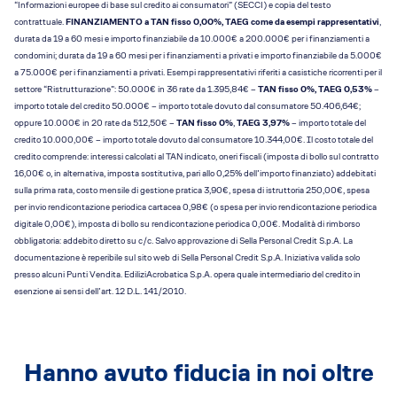
“Informazioni europee di base sul credito ai consumatori” (SECCI) e copia del testo
contrattuale.
FINANZIAMENTO a TAN fisso 0,00%, TAEG come da esempi rappresentativi
,
durata da 19 a 60 mesi e importo finanziabile da 10.000€ a 200.000€ per i finanziamenti a
condomini; durata da 19 a 60 mesi per i finanziamenti a privati e importo finanziabile da 5.000€
a 75.000€ per i finanziamenti a privati. Esempi rappresentativi riferiti a casistiche ricorrenti per il
settore “Ristrutturazione”: 50.000€ in 36 rate da 1.395,84€ –
TAN fisso 0%, TAEG 0,53%
–
importo totale del credito 50.000€ – importo totale dovuto dal consumatore 50.406,64€;
oppure 10.000€ in 20 rate da 512,50€ –
TAN fisso 0%
,
TAEG 3,97%
– importo totale del
credito 10.000,00€ – importo totale dovuto dal consumatore 10.344,00€. Il costo totale del
credito comprende: interessi calcolati al TAN indicato, oneri fiscali (imposta di bollo sul contratto
16,00€ o, in alternativa, imposta sostitutiva, pari allo 0,25% dell’importo finanziato) addebitati
sulla prima rata, costo mensile di gestione pratica 3,90€, spesa di istruttoria 250,00€, spesa
per invio rendicontazione periodica cartacea 0,98€ (o spesa per invio rendicontazione periodica
digitale 0,00€), imposta di bollo su rendicontazione periodica 0,00€. Modalità di rimborso
obbligatoria: addebito diretto su c/c. Salvo approvazione di Sella Personal Credit S.p.A. La
documentazione è reperibile sul sito web di Sella Personal Credit S.p.A. Iniziativa valida solo
presso alcuni Punti Vendita. EdiliziAcrobatica S.p.A. opera quale intermediario del credito in
esenzione ai sensi dell’art. 12 D.L. 141/2010.
Hanno avuto fiducia in noi oltre