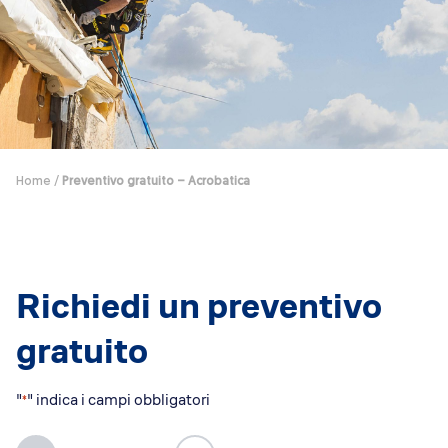
Dicono di Acrobatica
Approfondimenti
News
Home
/
Preventivo gratuito – Acrobatica
Richiedi un preventivo
gratuito
"
" indica i campi obbligatori
*