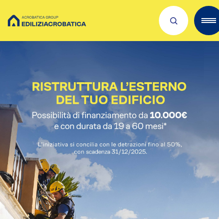
Scopri Acrobatica
Servizi per te
Lavora con noi
Dove siamo
Academies
Investors
ESG
Il nostro franchising
Qualità e sicurezza