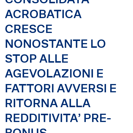
Dicono di Acrobatica
Approfondimenti
ACROBATICA
News
CRESCE
NONOSTANTE LO
STOP ALLE
AGEVOLAZIONI E
FATTORI AVVERSI E
RITORNA ALLA
REDDITIVITA’ PRE-
BONUS