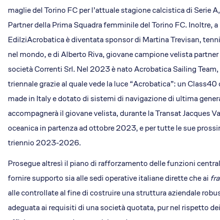
maglie del Torino FC per l’attuale stagione calcistica di Serie A
Partner della Prima Squadra femminile del Torino FC. Inoltre, a
EdilziAcrobatica è diventata sponsor di Martina Trevisan, tennis
nel mondo, e di Alberto Riva, giovane campione velista partner 
società Correnti Srl. Nel 2023 è nato Acrobatica Sailing Team, 
triennale grazie al quale vede la luce “Acrobatica”: un Class
made in Italy e dotato di sistemi di navigazione di ultima gene
accompagnerà il giovane velista, durante la Transat Jacques Vab
oceanica in partenza ad ottobre 2023, e per tutte le sue pross
triennio 2023-2026.
Prosegue altresì il piano di rafforzamento delle funzioni centra
fornire supporto sia alle sedi operative italiane dirette che ai
fr
alle controllate al fine di costruire una struttura aziendale robus
adeguata ai requisiti di una società quotata, pur nel rispetto dei