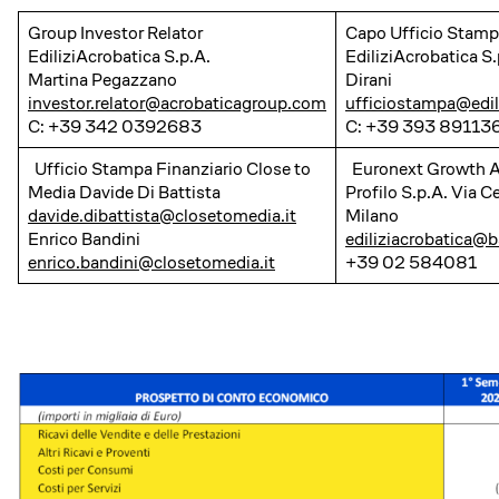
Group Investor Relator
Capo Ufficio Stam
EdiliziAcrobatica S.p.A.
EdiliziAcrobatica S
Martina Pegazzano
Dirani
investor.relator@acrobaticagroup.com
ufficiostampa@edil
C: +39 342 0392683
C: +39 393 89113
Ufficio Stampa Finanziario Close to
Euronext Growth A
Media Davide Di Battista
Profilo S.p.A. Via 
davide.dibattista@closetomedia.it
Milano
Enrico Bandini
ediliziacrobatica@b
enrico.bandini@closetomedia.it
+39 02 584081