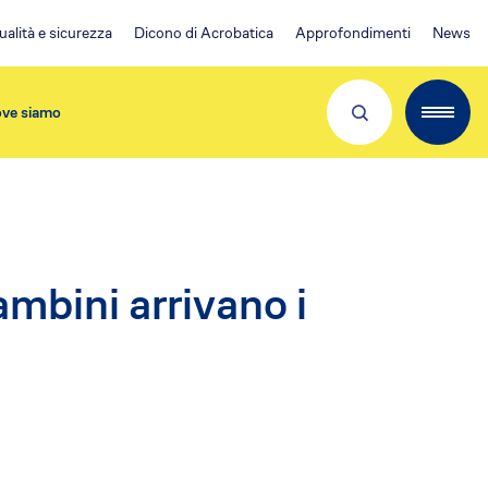
ualità e sicurezza
Dicono di Acrobatica
Approfondimenti
News
ve siamo
Partner e Clienti
ambini arrivano i
Download App
Visita 👉
EA Condominio