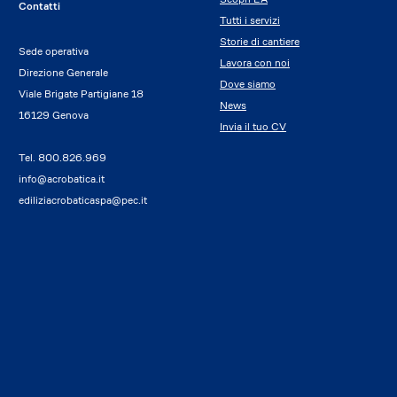
Contatti
Tutti i servizi
Storie di cantiere
Sede operativa
Lavora con noi
Direzione Generale
Dove siamo
Viale Brigate Partigiane 18
News
16129 Genova
Invia il tuo CV
Tel.
800.826.969
info@acrobatica.it
ediliziacrobaticaspa@pec.it