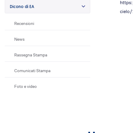
https:
Efficientamento energetico
Dicono di EA
cielo
Fotovoltaico
Restauri
Recensioni
Condominio che respira
Lavora con noi
News
Posizioni aperte
Rassegna Stampa
Perchè EA
Cosa ti offriamo
Comunicati Stampa
Il Team
Dove siamo
Foto e video