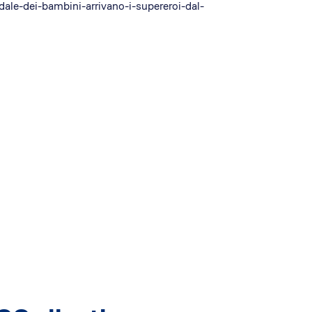
ale-dei-bambini-arrivano-i-supereroi-dal-
i EA
EdiliziAcrobatica S.P.A.
ising
Sede legale: Via Turati 29
20121, Milano
P. IVA 01438360990
REA: MI-1785877
Capitale sociale: 803.250 €