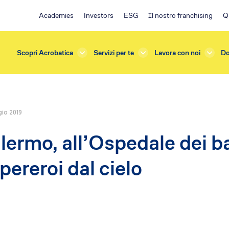
Academies
Investors
ESG
Il nostro franchising
Q
Scopri Acrobatica
Servizi per te
Lavora con noi
Do
io 2019
rda
Investors
lermo, all’Ospedale dei b
azioni e Manutenzioni
ESG
one
Ambiente
pereroi dal cielo
terna
Impegno sociale
sicurezza
Governance
e Verifiche
Policy
s
Franchising EA
ficazione
Il progetto