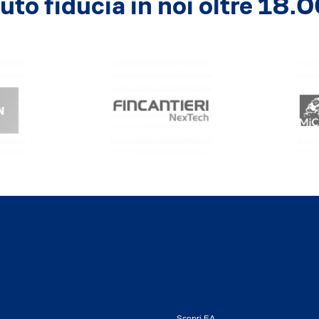
to fiducia in noi oltre 18.0
Scopri EA