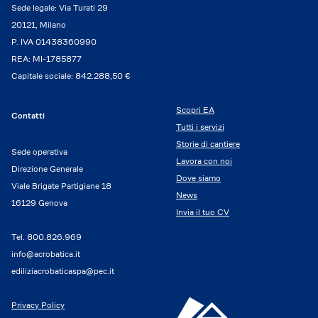
Sede legale: Via Turati 29
20121, Milano
P. IVA 01438360990
REA: MI-1785877
Capitale sociale: 842.288,50 €
Scopri EA
Contatti
Tutti i servizi
Storie di cantiere
Sede operativa
Lavora con noi
Direzione Generale
Dove siamo
Viale Brigate Partigiane 18
News
16129 Genova
Invia il tuo CV
Tel.
800.826.969
info@acrobatica.it
ediliziacrobaticaspa@pec.it
Privacy Policy