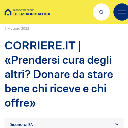
Home
/
Press Releases
/
CORRIERE.IT | «Prendersi cura degli altri?
Donare da stare bene chi riceve e chi offre»
7 Maggio 2022
Scopri Acrobatica
CORRIERE.IT |
Servizi per te
«Prendersi cura degli
Lavora con noi
altri? Donare da stare
Dove siamo
bene chi riceve e chi
Academies
offre»
Investors
ESG
Il nostro franchising
Qualità e sicurezza
Dicono di EA