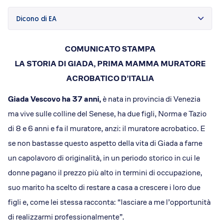
Dicono di Acrobatica
Approfondimenti
Dicono di EA
News
COMUNICATO STAMPA
LA STORIA DI GIADA, PRIMA MAMMA MURATORE
ACROBATICO D’ITALIA
Giada Vescovo ha 37 anni,
è nata in provincia di Venezia
ma vive sulle colline del Senese, ha due figli, Norma e Tazio
di 8 e 6 anni e fa il muratore, anzi: il muratore acrobatico. E
se non bastasse questo aspetto della vita di Giada a farne
un capolavoro di originalità, in un periodo storico in cui le
donne pagano il prezzo più alto in termini di occupazione,
suo marito ha scelto di restare a casa a crescere i loro due
figli e, come lei stessa racconta: “lasciare a me l’opportunità
di realizzarmi professionalmente”.