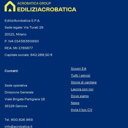
EdiliziAcrobatica S.P.A.
Sede legale: Via Turati 29
20121, Milano
P. IVA 01438360990
REA: MI-1785877
Capitale sociale: 842.288,50 €
Scopri EA
Contatti
Tutti i servizi
Storie di cantiere
Sede operativa
Lavora con noi
Direzione Generale
Dove siamo
Viale Brigate Partigiane 18
News
16129 Genova
Invia il tuo CV
Tel.
800.826.969
info@acrobatica.it