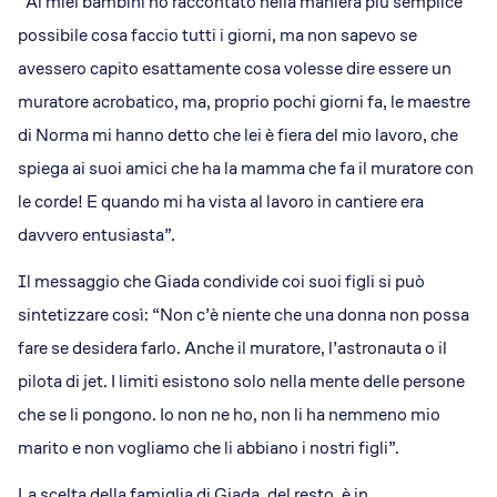
“Ai miei bambini ho raccontato nella maniera più semplice
possibile cosa faccio tutti i giorni, ma non sapevo se
avessero capito esattamente cosa volesse dire essere un
muratore acrobatico, ma, proprio pochi giorni fa, le maestre
di Norma mi hanno detto che lei è fiera del mio lavoro, che
spiega ai suoi amici che ha la mamma che fa il muratore con
le corde! E quando mi ha vista al lavoro in cantiere era
davvero entusiasta”.
Il messaggio che Giada condivide coi suoi figli si può
sintetizzare così: “Non c’è niente che una donna non possa
fare se desidera farlo. Anche il muratore, l’astronauta o il
pilota di jet. I limiti esistono solo nella mente delle persone
che se li pongono. Io non ne ho, non li ha nemmeno mio
marito e non vogliamo che li abbiano i nostri figli”.
La scelta della famiglia di Giada, del resto, è in