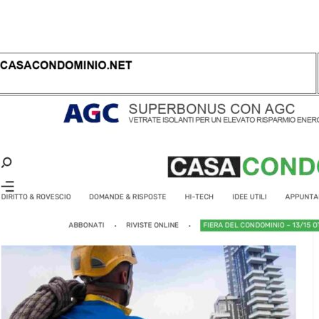
Il concept
Le storie di successo
Il pacchetto Franchising d
Apri una sede EA in Franch
Qualità e sicurezza
Certificazioni
Normativa di riferimento
Dicono di EA
News
Rassegna Stampa
Comunicati Stampa
Foto e Video