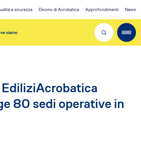
ualità e sicurezza
Dicono di Acrobatica
Approfondimenti
News
ve siamo
Partner e Clienti
iliziAcrobatica
e 80 sedi operative in
Download App
Visita 👉
EA Condominio