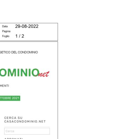
i EA
EdiliziAcrobatica S.P.A.
ising
Sede legale: Via Turati 29
20121, Milano
P. IVA 01438360990
REA: MI-1785877
Capitale sociale: 803.250 €