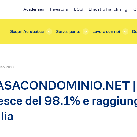
Academies
Investors
ESG
Il nostro franchising
Q
Scopri Acrobatica
Servizi per te
Lavora con noi
Do
sto 2022
rda
Investors
SACONDOMINIO.NET | Ed
azioni e Manutenzioni
ESG
one
Ambiente
esce del 98.1% e raggiung
terna
Impegno sociale
sicurezza
Governance
lia
e Verifiche
Policy
s
Franchising EA
ficazione
Il progetto