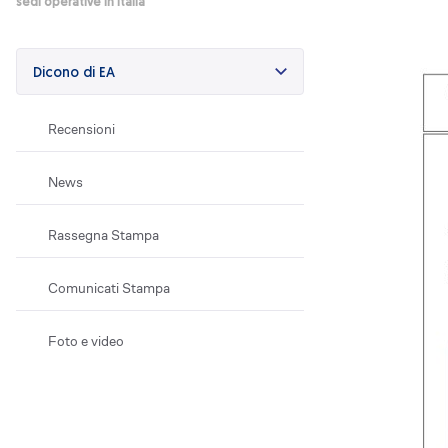
sedi operative in Italia
Efficientamento energetico
Fotovoltaico
Dicono di EA
Restauri
Condominio che respira
Recensioni
Lavora con noi
Posizioni aperte
News
Perchè EA
Cosa ti offriamo
Rassegna Stampa
Il Team
Dove siamo
Comunicati Stampa
Foto e video