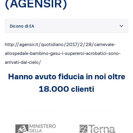
(AGENSIR)
Dicono di Acrobatica
Approfondimenti
News
Dicono di EA
http://agensir.it/quotidiano/2017/2/28/carnevale-
allospedale-bambino-gesu-i-supereroi-acrobatici-sono-
arrivati-dal-cielo/
Hanno avuto fiducia in noi oltre
18.000 clienti