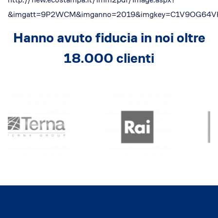
Dicono di Acrobatica
&imgatt=9P2WCM&imganno=2019&imgkey=C1V9OG64
Approfondimenti
News
Hanno avuto fiducia in noi oltre
18.000 clienti