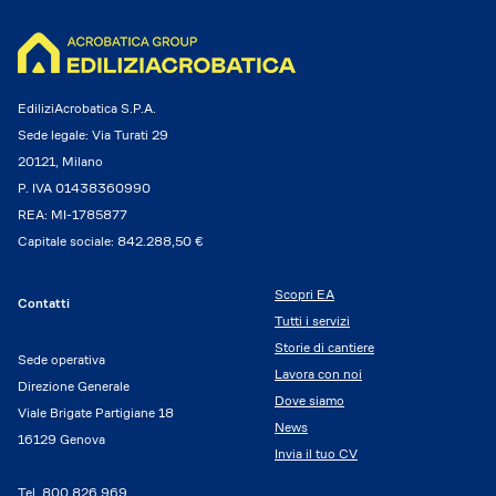
EdiliziAcrobatica S.P.A.
Sede legale: Via Turati 29
20121, Milano
P. IVA 01438360990
REA: MI-1785877
Capitale sociale: 842.288,50 €
Scopri EA
Contatti
Tutti i servizi
Storie di cantiere
Sede operativa
Lavora con noi
Direzione Generale
Dove siamo
Viale Brigate Partigiane 18
News
16129 Genova
Invia il tuo CV
Tel.
800.826.969