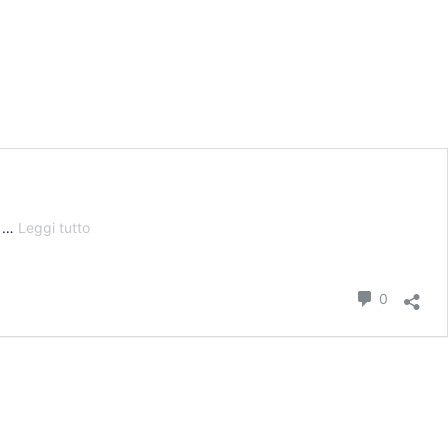
Linea vita: cos’è, quando è obbligatoria?
i …
Leggi tutto
Comment
0