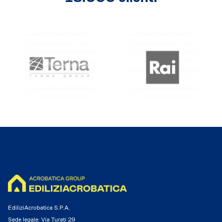
EdiliziAcrobatica S.P.A.
Sede legale: Via Turati 29