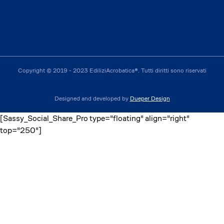
Copyright © 2019 - 2023 EdiliziAcrobatica®. Tutti diritti sono riservati
Designed and developed by
Dueper Design
[Sassy_Social_Share_Pro type="floating" align="right"
top="250"]