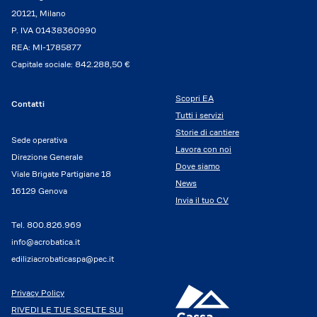
20121, Milano
P. IVA 01438360990
REA: MI-1785877
Capitale sociale: 842.288,50 €
Scopri EA
Contatti
Tutti i servizi
Storie di cantiere
Sede operativa
Lavora con noi
Direzione Generale
Dove siamo
Viale Brigate Partigiane 18
News
16129 Genova
Invia il tuo CV
Tel.
800.826.969
info@acrobatica.it
ediliziacrobaticaspa@pec.it
Privacy Policy
RIVEDI LE TUE SCELTE SUI