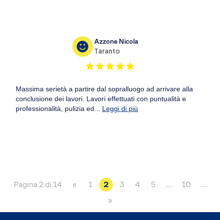
Azzone Nicola
Taranto
Massima serietà a partire dal sopralluogo ad arrivare alla
conclusione dei lavori. Lavori effettuati con puntualità e
professionalità, pulizia ed...
Leggi di più
Pagina 2 di 14
«
1
2
3
4
5
...
10
...
»