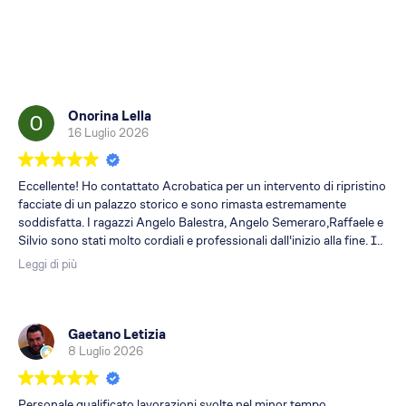
Onorina Lella
16 Luglio 2026
Eccellente! Ho contattato Acrobatica per un intervento di ripristino
facciate di un palazzo storico e sono rimasta estremamente
soddisfatta. I ragazzi Angelo Balestra, Angelo Semeraro,Raffaele e
Silvio sono stati molto cordiali e professionali dall'inizio alla fine. Il
lavoro e' stato eseguito a regola d'arte. Consigliatissimi!
Leggi di più
Gaetano Letizia
8 Luglio 2026
Personale qualificato,lavorazioni svolte nel minor tempo