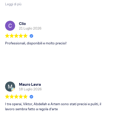
professionalità e il rispetto delle tempistiche concordate. Il
Leggi di più
risultato finale ha superato le mie aspettative. Consiglio Ditta
Acrobatica a chi cerca un servizio serio, efficiente e di qualità.
Complimenti a tutto lo staff !!!!!
Clio
21 Luglio 2026
Professionali, disponibili e molto precisi!
Mauro Lavra
18 Luglio 2026
I tre operai, Viktor, Abdellah e Artem sono stati precisi e puliti, il
lavoro sembra fatto a regola d'arte